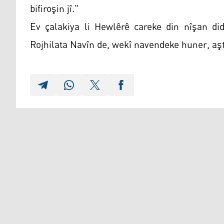
bifiroşin jî."
Ev çalakiya li Hewlêrê careke din nîşan di
Rojhilata Navîn de, wekî navendeke huner, aştî