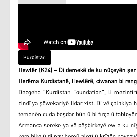
Kurdistan
Hewlêr (K24) – Di demekê de ku nûçeyên şer û 
Herêma Kurdistanê, Hewlêrê, ciwanan bi reng
Dezgeha "Kurdistan Foundation", li mezintir
zindî ya şêwekariyê lidar xist. Di vê çalakiy
temenên cuda beşdar bûn û bi fırçe û tabloyên
Armanca sereke ya vê pêşbirkeyê ew e ku nîş
kom bike û di nav hemû alozî û krîzên navçey