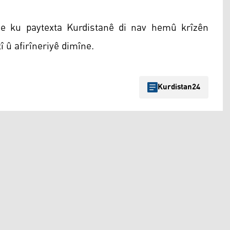
de ku paytexta Kurdistanê di nav hemû krîzên
 û afirîneriyê dimîne.
Kurdistan24