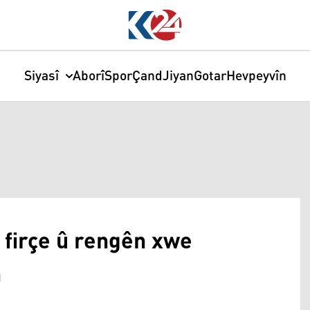
Siyasî
Aborî
Spor
Çand
Jiyan
Gotar
Hevpeyvîn
firçe û rengên xwe
n