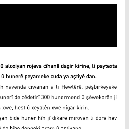
aloziyan rojeva cîhanê dagir kirine, li paytexta
 û hunerê peyameke cuda ya aştiyê dan.
în navenda ciwanan a li Hewlêrê, pêşbirkeyeke
a hunerî de zêdetirî 300 hunermend û şêwekarên ji
 xwe, hest û xeyalên xwe nîgar kirin.
an bide huner hîn jî dikare mirovan li dora hev
ê de bibe dengekî aram û aştiyane.