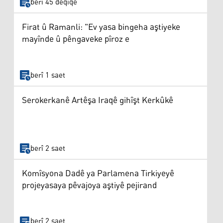
berî 45 deqîqe
Firat û Ramanli: "Ev yasa bingeha aştiyeke
mayînde û pêngaveke pîroz e
berî 1 saet
Serokerkanê Artêşa Iraqê gihîşt Kerkûkê
berî 2 saet
Komîsyona Dadê ya Parlamena Tirkiyeyê
projeyasaya pêvajoya aştiyê pejirand
berî 2 saet