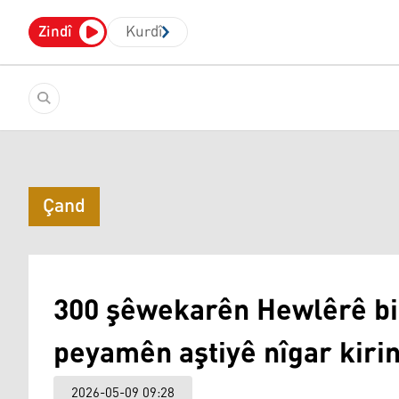
Zindî
Kurdî
Çand
300 şêwekarên Hewlêrê bi 
peyamên aştiyê nîgar kiri
2026-05-09 09:28