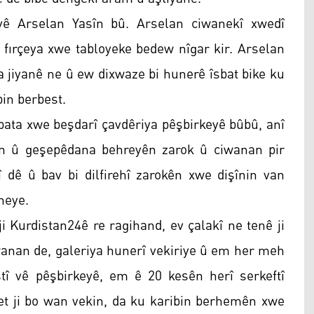
yê Arselan Yasîn bû. Arselan ciwanekî xwedî
i fırçeya xwe tabloyeke bedew nîgar kir. Arselan
ya jiyanê ne û ew dixwaze bi hunerê îsbat bike ku
bin berbest.
lbata xwe beşdarî çavdêriya pêşbirkeyê bûbû, anî
in û geşepêdana behreyên zarok û ciwanan pir
î dê û bav bi dilfirehî zarokên xwe dişînin van
heye.
urdistan24ê re ragihand, ev çalakî ne tenê ji
wanan de, galeriya hunerî vekiriye û em her meh
î vê pêşbirkeyê, em ê 20 kesên herî serkeftî
bet ji bo wan vekin, da ku karibin berhemên xwe