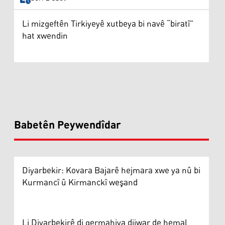
Li mizgeftên Tirkiyeyê xutbeya bi navê “biratî”
hat xwendin
Babetên Peywendîdar
Diyarbekir: Kovara Bajarê hejmara xwe ya nû bi
Kurmancî û Kirmanckî weşand
Li Diyarbekirê di germahiya dijwar de hemal