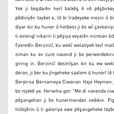
Yek ji beşdarên herî balkêş ê vê pêşbirke
pêdiviyên taybet e, lê bi îradeyeke mezin û b
diyar kir ku huner û helbest ji bo wî çavkani
ti astengî nikarin li pêşiya xeyalên mirovan bi
Faxredîn Berzincî, ku wekî welatiyek tevî ma
ziman ku ev cure navend ji bo perwerdekir
giring in. Berzincî destnîşan kir ku ew wek
deran, ji ber ku jîngeheke saxlem û hunerî lê 
Berpirsa Bernameya Ciwanan Haje Heymen ji K
bo rojekê ye. Herwiha got: "Me di navenda ci
pêşangehan ji bo hunermendan vedikin. Pişt
hilbijêrin û li galeriya xwe pêşangeheke tay