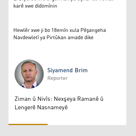
karê xwe didomînin
Hewlêr xwe ji bo 18emîn xula Pêşangeha
Navdewletî ya Pirtûkan amade dike
Siyamend Brim
Reporter
Siyamend Brim
Ziman û Nivîs: Nexşeya Ramanê û
Lengerê Nasnameyê