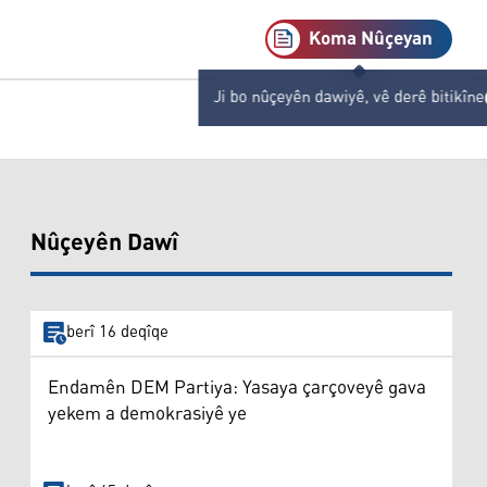
Koma Nûçeyan
Ji bo nûçeyên dawiyê, vê derê bitikîne
Nûçeyên Dawî
berî 16 deqîqe
Endamên DEM Partiya: Yasaya çarçoveyê gava
yekem a demokrasiyê ye