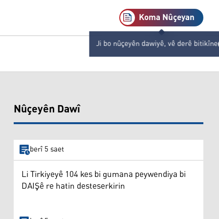
Koma Nûçeyan
Ji bo nûçeyên dawiyê, vê derê bitikîne
Nûçeyên Dawî
berî 5 saet
Li Tirkiyeyê 104 kes bi gumana peywendiya bi
DAIŞê re hatin desteserkirin