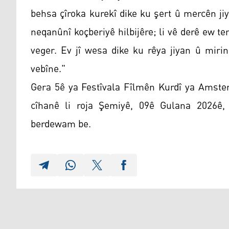
behsa çîroka kurekî dike ku şert û mercên ji
neqanûnî koçberiyê hilbijêre; li vê derê ew t
veger. Ev jî wesa dike ku rêya jiyan û mirin
vebîne."
Gera 5ê ya Festîvala Fîlmên Kurdî ya Amster
cîhanê li roja Şemiyê, 09ê Gulana 2026ê, 
berdewam be.