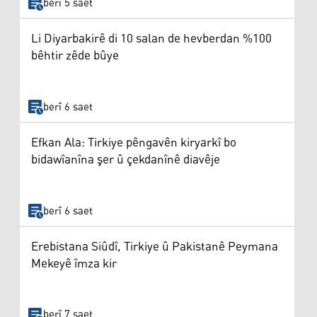
berî 5 saet
Li Diyarbakirê di 10 salan de hevberdan %100
bêhtir zêde bûye
berî 6 saet
Efkan Ala: Tirkiye pêngavên kiryarkî bo
bidawîanîna şer û çekdanînê diavêje
berî 6 saet
Erebistana Siûdî, Tirkiye û Pakistanê Peymana
Mekeyê îmza kir
berî 7 saet