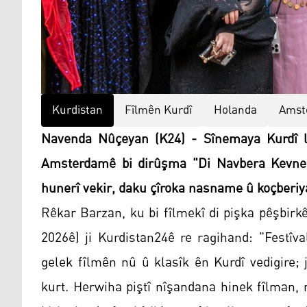
Kurdistan
Fîlmên Kurdî
Holanda
Amst
Navenda Nûçeyan (K24) - Sînemaya Kurdî li 
Amsterdamê bi dirûşma "Di Navbera Kevneş
hunerî vekir, daku çîroka nasname û koçberiy
Rêkar Barzan, ku bi fîlmekî di pişka pêşbirk
2026ê) ji Kurdistan24ê re ragihand: "Festîv
gelek fîlmên nû û klasîk ên Kurdî vedigire; 
kurt. Herwiha piştî nîşandana hinek fîlman, r