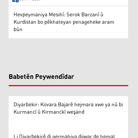
Hevpeymaniya Mesihî: Serok Barzanî û
Kurdistan bo pêkhateyan penageheke aram
bûn
Babetên Peywendîdar
Diyarbekir: Kovara Bajarê hejmara xwe ya nû bi
Kurmancî û Kirmanckî weşand
Li Diyarbekirê di germahiya dijwar de hemal