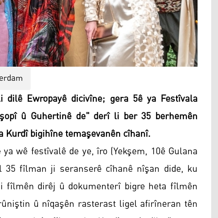
erdam
dilê Ewropayê dicivîne; gera 5ê ya Festîvala
opî û Guhertinê de" derî li ber 35 berhemên
a Kurdî bigihîne temaşevanên cîhanî.
ê ya wê festîvalê de ye, îro (Yekşem, 10ê Gulana
al 35 fîlman ji seranserê cîhanê nîşan dide, ku
ji fîlmên dirêj û dokumenterî bigre heta fîlmên
ûniştin û nîqaşên rasterast ligel afirîneran tên