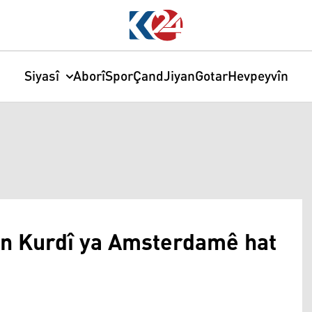
Siyasî
Aborî
Spor
Çand
Jiyan
Gotar
Hevpeyvîn
ên Kurdî ya Amsterdamê hat