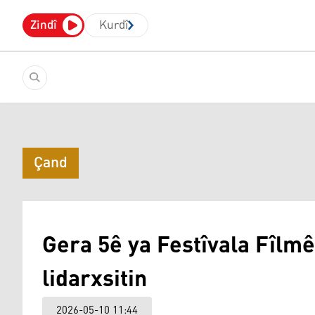
Zindî
Kurdî
Çand
Gera 5ê ya Festîvala Fîlm
lidarxsitin
2026-05-10 11:44