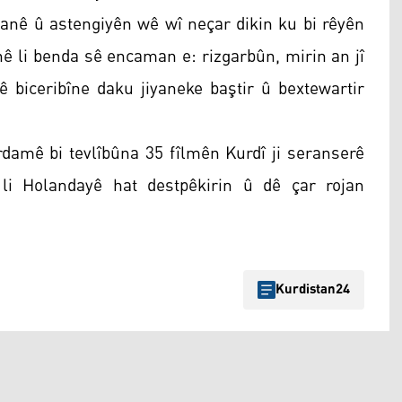
yanê û astengiyên wê wî neçar dikin ku bi rêyên
enê li benda sê encaman e: rizgarbûn, mirin an jî
ê biceribîne daku jiyaneke baştir û bextewartir
damê bi tevlîbûna 35 fîlmên Kurdî ji seranserê
li Holandayê hat destpêkirin û dê çar rojan
Kurdistan24