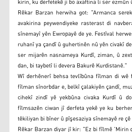
kirin, ku derfetekê ji bo axaftina li ser ezmûn
Rêkar Barzan herwiha got: "Armanca sereke
avakirina peywendiyeke rasterast di navb
sînemayî yên Ewropayê de ye. Festîval herwes
ruhanî ya çandî û guhertinên nû yên civakî de 
ser mijarên nasnameya Kurdî, ziman, û zextê
dan, bi taybetî li devera Bakurê Kurdistanê."
Wî derhênerî behsa tevlîbûna fîlman di wê fe
fîlman sînorbdar e, belkî çalakiyên çandî, muz
cihekî zindî yê yekbûna civaka Kurdî û do
fîlmsazên ciwan jî derfeta yekê ye ku berhe
têkiliyan bi bîner û pîşesaziya sînemayê re çê 
Rêkar Barzan diyar jî kir: "Ez bi fîlmê 'Mirin