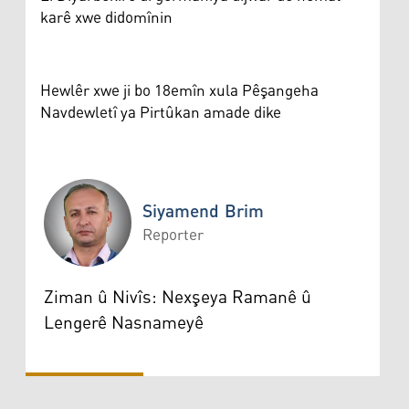
karê xwe didomînin
Hewlêr xwe ji bo 18emîn xula Pêşangeha
Navdewletî ya Pirtûkan amade dike
Siyamend Brim
Reporter
Siyamend Brim
Ziman û Nivîs: Nexşeya Ramanê û
Lengerê Nasnameyê