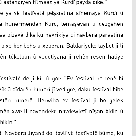
 û astengiyên fîlmsaziya Kurdî peyda dike."
 ya vê festîvalê pêşxistina sînemaya Kurdî û
era hunermendên Kurd, temaşevan û dezgehên
a bizavê dike ku hevrikiya di navbera parastina
bixe ber behs u xeberan. Baldariyeke taybet jî li
n têkelbûn û veqetiyana ji rehên resen hatiye
stîvalê de jî kir û got: "Ev festîval ne tenê bi
îk û dîdarên hunerî jî vedigre, daku festîval bibe
stên hunerê. Herwiha ev festîval ji bo gelek
mên xwe li navendeke navdewletî nîşan bidin û
bikin."
 di Navbera Jiyanê de' tevlî vê festîvalê bûme, ku