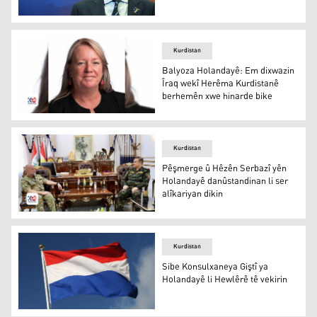
Ruben Brekelmans
Kurdistan
Balyoza Holandayê: Em dixwazin
Îraq wekî Herêma Kurdistanê
berhemên xwe hinarde bike
Janet Alberda
Kurdistan
Pêşmerge û Hêzên Serbazî yên
Holandayê danûstandinan li ser
alîkariyan dikin
Pêşmerge û Hêzên Serbazî yên Holandayê danûstandinan l
Kurdistan
Sibe Konsulxaneya Giştî ya
Holandayê li Hewlêrê tê vekirin