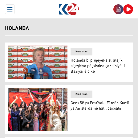
Open Menu
HOLANDA
Kurdistan
Holanda bi projeyeka stratejîk
piştgiriya pêşxistina çandiniyê li
Baziyanê dike
Bertrile Snoyer
Kurdistan
Gera 5ê ya Festîvala Fîlmên Kurdî
ya Amsterdamê hat lidarxsitin
Gera 5ê ya Festîvala Fîlmên Kurdî ya Amsterdamê hat lid