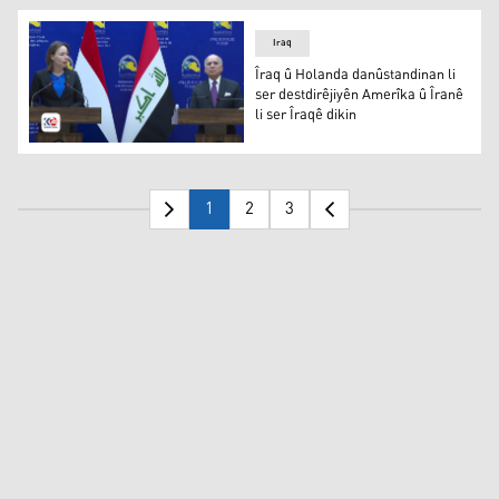
Alaya Fransayê
Iraq
Îraq û Holanda danûstandinan li
ser destdirêjiyên Amerîka û Îranê
li ser Îraqê dikin
Fuad Hisên û Hanke Bruins Slot
1
2
3