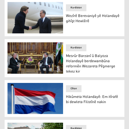
Kurdistan
Wezîrê Berevaniyê yê Holandayê
gihîşt Hewlêrê
Sefîn Dizeyî û Ruben Brekelmans
Kurdistan
Mesrûr Barzanî û Balyoza
Holandayê berdewambûna
reformên Wezareta Pêşmerge
tekez kir
Mesrûr Barzanî û Janet Alberta
Cîhan
Hikûmeta Holandayê: Em itîrafê
bi dewleta Filistînê nakin
Alaya JHolandayê
Kurdistan