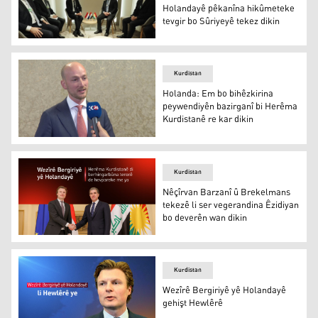
Holandayê pêkanîna hikûmeteke
tevgir bo Sûriyeyê tekez dikin
Mesrûr Barzanî û Serokwezîrê Holandayê pêkanîna hikûm
Kurdistan
Holanda: Em bo bihêzkirina
peywendiyên bazirganî bi Herêma
Kurdistanê re kar dikin
Konsulê Giştî yê Holandayê li Herêma Kurdistanê
Kurdistan
Nêçîrvan Barzanî û Brekelmans
tekezê li ser vegerandina Êzidiyan
bo deverên wan dikin
Nêçîrvan Barzanî û Ruben Brekelmans
Kurdistan
Wezîrê Bergiriyê yê Holandayê
gehişt Hewlêrê