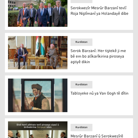
Serokwezîr Mesrûr Barzanî tevlî
Roja Niştîmanî ya Holandayê dibe
Serokwezîr Mesrûr Barzanî tevlî Roja Niştîmanî ya Hola
Kurdistan
Serok Barzanî: Her tiştekê ji me
bê em bo alîkarîkirina piroseya
aştiyê dikin
Serok Barzanî û Adrian Isselsen
Kurdistan
Tabloyeke nû ya Van Gogh tê dîtin
Tabloya nû ya Van Gogh
Kurdistan
Mesrûr Barzanî û Serokwezîrê