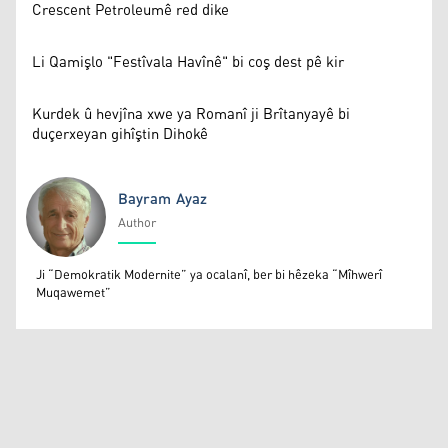
Crescent Petroleumê red dike
Li Qamişlo "Festîvala Havînê" bi coş dest pê kir
Kurdek û hevjîna xwe ya Romanî ji Brîtanyayê bi
duçerxeyan gihîştin Dihokê
Bayram Ayaz
Author
Bayram Ayaz
Ji “Demokratik Modernite” ya ocalanî, ber bi hêzeka “Mîhwerî
Muqawemet”