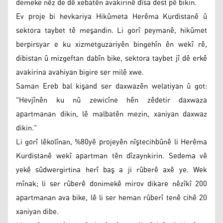
demeke nêz de dê xebatên avakirinê dîsa dest pê bikin.
Ev proje bi hevkariya Hikûmeta Herêma Kurdistanê û
sektora taybet tê meşandin. Li gorî peymanê, hikûmet
berpirsyar e ku xizmetguzariyên bingehîn ên wekî rê,
dibistan û mizgeftan dabîn bike, sektora taybet jî dê erkê
avakirina avahiyan bigire ser milê xwe.
Saman Ereb bal kişand ser daxwazên welatiyan û got:
"Hevjînên ku nû zewicîne hên zêdetir daxwaza
apartmanan dikin, lê malbatên mezin, xaniyan daxwaz
dikin."
Li gorî lêkolînan, %80yê projeyên nîştecihbûnê li Herêma
Kurdistanê wekî apartman tên dîzaynkirin. Sedema vê
yekê sûdwergirtina herî baş a ji rûberê axê ye. Wek
mînak; li ser rûberê donimekê mirov dikare nêzîkî 200
apartmanan ava bike, lê li ser heman rûberî tenê cihê 20
xaniyan dibe.