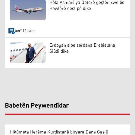
Hêla Asmanî ya Qeterê geştên xwe bo
Hewlêrê dest pê dike
berî 12 saet
Erdogan sibe serdana Erebistana
Siûdî dike
Babetên Peywendîdar
Hikûmeta Herêma Kurdistanê biryara Dana Gas û