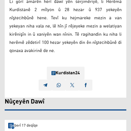
Li gorî amarên herî dawî yên serjimêriyê, li Herêma
Kurdistanê 2 mîlyon û 28 hezar û 937 yekeyên
nîştecihbûnê hene. Tevî ku hejmareke mezin a van
yekeyan niha vala ne, lê hîn jî rêjeyeke mezin a welatiyan
kirênişîn in û xaniyên wan nînin. Tê ragihandin ku niha li
herêmê zêdetirî 100 hezar yekeyên din ên nîştecihbûnê di
qonaxa avakirinê de ne.
Kurdistan24
Nûçeyên Dawî
berî 17 deqîqe