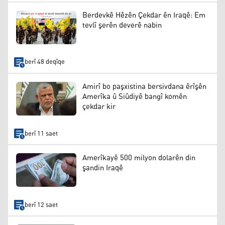
Berdevkê Hêzên Çekdar ên Iraqê: Em
tevlî şerên deverê nabin
berî 48 deqîqe
Amirî bo paşxistina bersivdana êrîşên
Amerîka û Siûdiyê bangî komên
çekdar kir
berî 11 saet
Amerîkayê 500 milyon dolarên din
şandin Iraqê
berî 12 saet