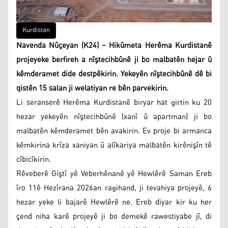
Kurdistan
Navenda Nûçeyan (K24) – Hikûmeta Herêma Kurdistanê
projeyeke berfireh a nîştecihbûnê ji bo malbatên hejar û
kêmderamet dide destpêkirin. Yekeyên nîştecihbûnê dê bi
qistên 15 salan ji welatiyan re bên parvekirin.
Li seranserê Herêma Kurdistanê biryar hat girtin ku 20
hezar yekeyên nîştecihbûnê (xanî û apartman) ji bo
malbatên kêmderamet bên avakirin. Ev proje bi armanca
kêmkirina krîza xaniyan û alîkariya malbatên kirênişîn tê
cîbicîkirin.
Rêveberê Giştî yê Veberhênanê yê Hewlêrê Saman Ereb
îro 11ê Hezîrana 2026an ragihand, ji tevahiya projeyê, 6
hezar yeke li bajarê Hewlêrê ne. Ereb diyar kir ku her
çend niha karê projeyê ji bo demekê rawestiyabe jî, di