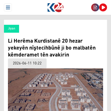
Open Menu
Jiyan
Li Herêma Kurdistanê 20 hezar
yekeyên nîştecihbûnê ji bo malbatên
kêmderamet tên avakirin
2026-06-11 10:22