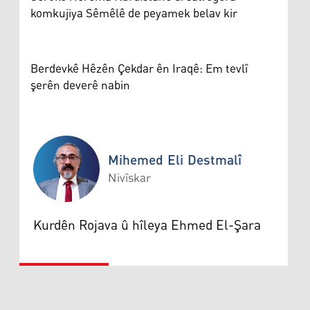
komkujiya Sêmêlê de peyamek belav kir
Berdevkê Hêzên Çekdar ên Iraqê: Em tevlî
şerên deverê nabin
Mihemed Eli Destmalî
Nivîskar
Mihemed Eli Destmalî
Kurdên Rojava û hîleya Ehmed El-Şara