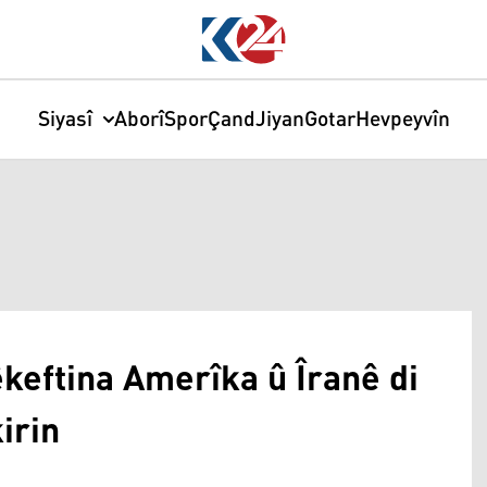
Siyasî
Aborî
Spor
Çand
Jiyan
Gotar
Hevpeyvîn
keftina Amerîka û Îranê di
irin