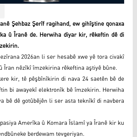
nê Şehbaz Şerîf ragihand, ew gihîştine qonaxa
ka û Îranê de. Herwiha diyar kir, rêkeftin dê di
zekirin.
ezîrana 2026an li ser hesabê xwe yê tora civakî
 Îran nêzîkî îmzekirina rêkeftina aştiyê bûne.
re kir, tê pêşbînîkirin di nava 24 saetên bê de
tin bi awayekî elektronîk bê îmzekirin. Herwiha
ya bê dê gotûbêjên li ser asta teknîkî di navbera
spasiya Amerîka û Komara Îslamî ya Îranê kir ku
abendbûneke berdewam tevgeriyan.