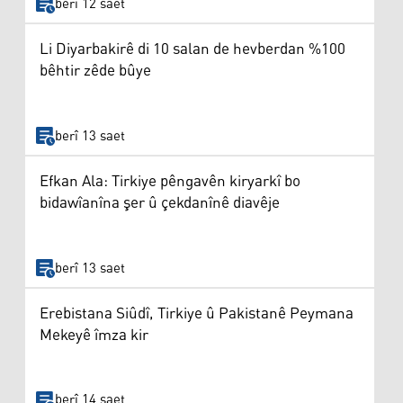
berî 12 saet
Li Diyarbakirê di 10 salan de hevberdan %100
bêhtir zêde bûye
berî 13 saet
Efkan Ala: Tirkiye pêngavên kiryarkî bo
bidawîanîna şer û çekdanînê diavêje
berî 13 saet
Erebistana Siûdî, Tirkiye û Pakistanê Peymana
Mekeyê îmza kir
berî 14 saet