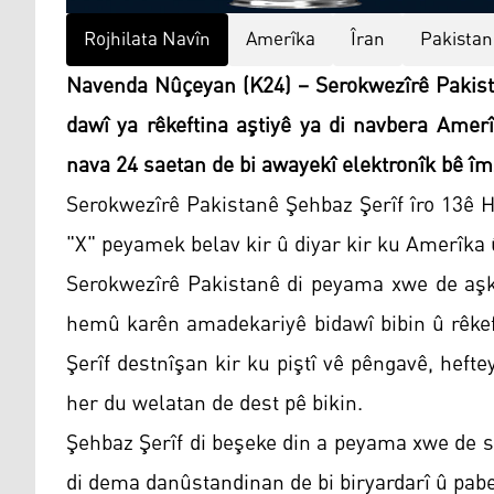
Rojhilata Navîn
Amerîka
Îran
Pakistan
Navenda Nûçeyan (K24) – Serokwezîrê Pakista
dawî ya rêkeftina aştiyê ya di navbera Amerî
nava 24 saetan de bi awayekî elektronîk bê îm
Serokwezîrê Pakistanê Şehbaz Şerîf îro 13ê H
"X" peyamek belav kir û diyar kir ku Amerîka û
Serokwezîrê Pakistanê di peyama xwe de aşke
hemû karên amadekariyê bidawî bibin û rêkef
Şerîf destnîşan kir ku piştî vê pêngavê, hefte
her du welatan de dest pê bikin.
Şehbaz Şerîf di beşeke din a peyama xwe de 
di dema danûstandinan de bi biryardarî û p