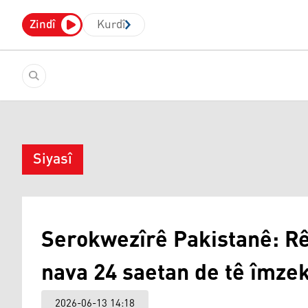
Zindî
Kurdî
Siyasî
Serokwezîrê Pakistanê: Rê
nava 24 saetan de tê îmzek
2026-06-13 14:18