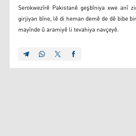
Serokwezîrê Pakistanê geşbîniya xwe anî zi
girjiyan bîne, lê di heman demê de dê bibe bi
mayînde û aramiyê li tevahiya navçeyê.