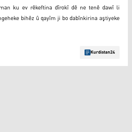
man ku ev rêkeftina dîrokî dê ne tenê dawî li
ngeheke bihêz û qayîm ji bo dabînkirina aştiyeke
Kurdistan24