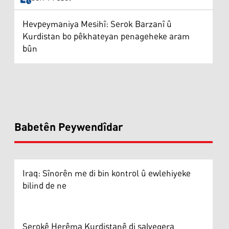
Hevpeymaniya Mesihî: Serok Barzanî û
Kurdistan bo pêkhateyan penageheke aram
bûn
Babetên Peywendîdar
Iraq: Sînorên me di bin kontrol û ewlehiyeke
bilind de ne
Serokê Herêma Kurdistanê di salvegera