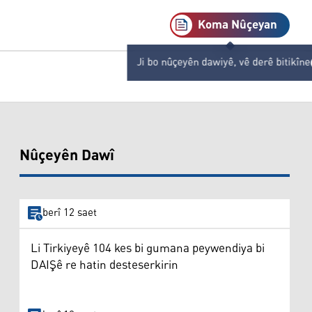
Koma Nûçeyan
Ji bo nûçeyên dawiyê, vê derê bitikîne
Nûçeyên Dawî
berî 12 saet
Li Tirkiyeyê 104 kes bi gumana peywendiya bi
DAIŞê re hatin desteserkirin