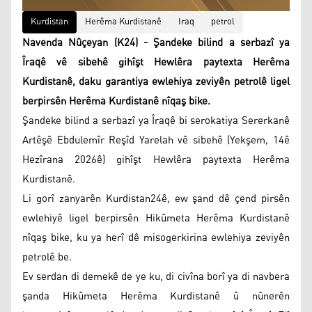
Kurdistan
Herêma Kurdistanê
Iraq
petrol
Navenda Nûçeyan (K24) - Şandeke bilind a serbazî ya
Îraqê vê sibehê gihîşt Hewlêra paytexta Herêma
Kurdistanê, daku garantiya ewlehiya zeviyên petrolê ligel
berpirsên Herêma Kurdistanê nîqaş bike.
Şandeke bilind a serbazî ya Îraqê bi serokatiya Sererkanê
Artêşê Ebdulemîr Reşîd Yarelah vê sibehê (Yekşem, 14ê
Hezîrana 2026ê) gihîşt Hewlêra paytexta Herêma
Kurdistanê.
Li gorî zanyarên Kurdistan24ê, ew şand dê çend pirsên
ewlehiyê ligel berpirsên Hikûmeta Herêma Kurdistanê
nîqaş bike, ku ya herî dê misogerkirina ewlehiya zeviyên
petrolê be.
Ev serdan di demekê de ye ku, di civîna borî ya di navbera
şanda Hikûmeta Herêma Kurdistanê û nûnerên