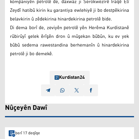
kompaniyên petrolê de, daxwaz ji Serokwezîrê Îraqê Elî
Zeydî hatibû kirin ku garantiya ewlehiyê ji bo destpêkirina
belavkirin û zêdekirina hinardekirina petrolê bide.
Di dema borî de, zeviyên petrolê yên Herêma Kurdistanê
rûbirûyî gelek êrîşên dron û mûşekan bûbûn, ku ev yek
bûbû sedema rawestandina berhemanîn û hinardekirina
petrolê ji bo demekê.
Kurdistan24
Nûçeyên Dawî
berî 17 deqîqe