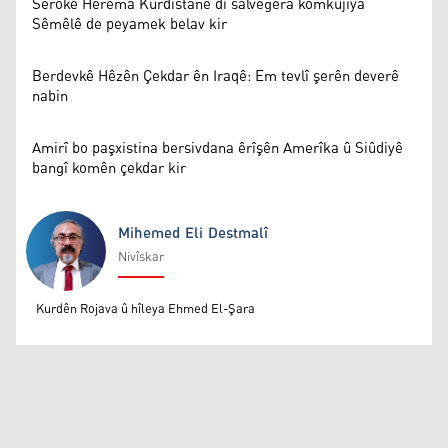
Serokê Herêma Kurdistanê di salvegera komkujiya
Sêmêlê de peyamek belav kir
Berdevkê Hêzên Çekdar ên Iraqê: Em tevlî şerên deverê
nabin
Amirî bo paşxistina bersivdana êrîşên Amerîka û Siûdiyê
bangî komên çekdar kir
Mihemed Eli Destmalî
Nivîskar
Mihemed Eli Destmalî
Kurdên Rojava û hîleya Ehmed El-Şara