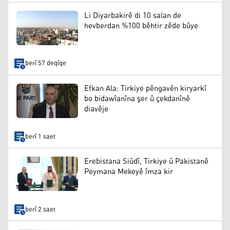
Li Diyarbakirê di 10 salan de
hevberdan %100 bêhtir zêde bûye
berî 57 deqîqe
Efkan Ala: Tirkiye pêngavên kiryarkî
bo bidawîanîna şer û çekdanînê
diavêje
berî 1 saet
Erebistana Siûdî, Tirkiye û Pakistanê
Peymana Mekeyê îmza kir
berî 2 saet