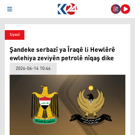
Open Menu
Siyasî
Şandeke serbazî ya Îraqê li Hewlêrê
ewlehiya zeviyên petrolê nîqaş dike
2026-06-14 10:46