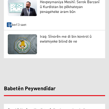
Hevpeymaniya Mesihî: Serok Barzanî
û Kurdistan bo pêkhateyan
penageheke aram bûn
berî 3 saet
Iraq: Sînorên me di bin kontrol û
ewlehiyeke bilind de ne
Babetên Peywendîdar