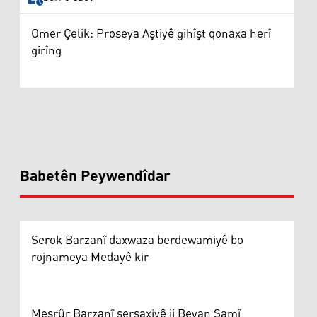
Omer Çelik: Proseya Aştiyê gihîşt qonaxa herî
girîng
Babetên Peywendîdar
Serok Barzanî daxwaza berdewamiyê bo
rojnameya Medayê kir
Mesrûr Barzanî sersaxiyê ji Beyan Samî