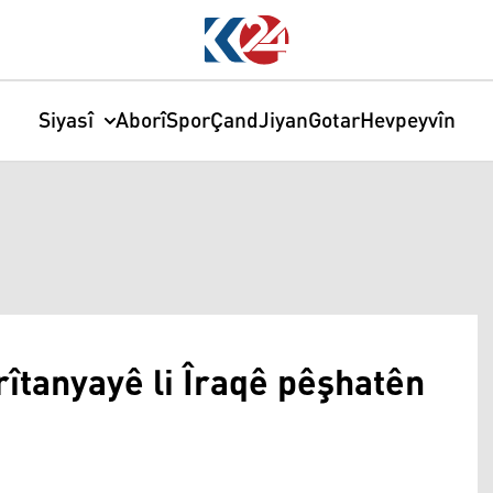
Siyasî
Aborî
Spor
Çand
Jiyan
Gotar
Hevpeyvîn
îtanyayê li Îraqê pêşhatên