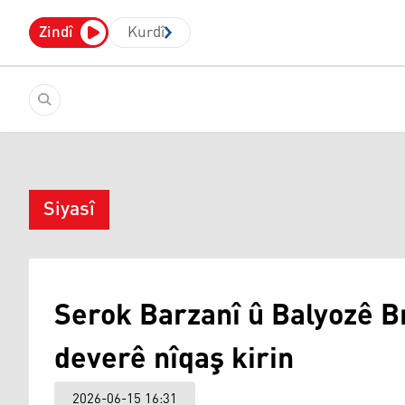
Zindî
Kurdî
Siyasî
Serok Barzanî û Balyozê Br
deverê nîqaş kirin
2026-06-15 16:31