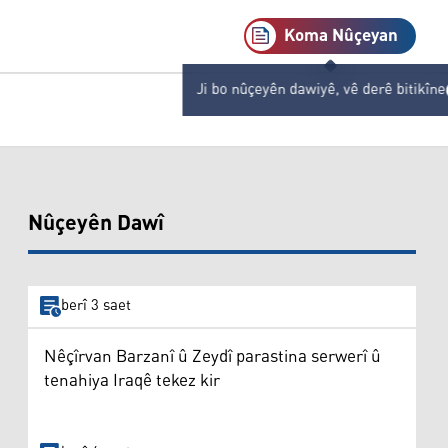
Koma Nûçeyan
Ji bo nûçeyên dawiyê, vê derê bitikîne
Nûçeyên Dawî
berî 3 saet
Nêçîrvan Barzanî û Zeydî parastina serwerî û
tenahiya Iraqê tekez kir