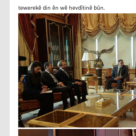
tewerekê din ên wê hevdîtinê bûn.