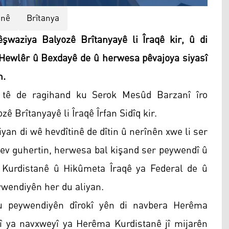
anê
Brîtanya
waziya Balyozê Brîtanyayê li Îraqê kir, û di
 Hewlêr û Bexdayê de û herwesa pêvajoya siyasî
n.
 tê de ragihand ku Serok Mesûd Barzanî îro
 Brîtanyayê li Îraqê Îrfan Sidîq kir.
iyan di wê hevdîtinê de dîtin û nerînên xwe li ser
hev guhertin, herwesa bal kişand ser peywendî û
Kurdistanê û Hikûmeta Îraqê ya Federal de û
ywendiyên her du aliyan.
u peywendiyên dîrokî yên di navbera Herêma
î ya navxweyî ya Herêma Kurdistanê jî mijarên