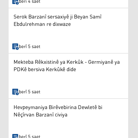
berî 4 saet
Serok Barzanî sersaxiyê ji Beyan Samî
Ebdulrehman re dixwaze
berî 5 saet
Mekteba Rêkxistinê ya Kerkûk - Germiyanê ya
PDKê bersiva Kerkûkê dide
berî 5 saet
Hevpeymaniya Birêvebirina Dewletê bi
Nêçîrvan Barzanî civiya
berî 5 saet