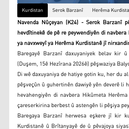
Kurdistan
Serok Barzanî
Herêma Kurdist
Navenda Nûçeyan (K24) - Serok Barzanî pêş
hevdîtinekê de pê re peywendiyên di navbera
ya navxweyî ya Herêma Kurdistanê jî nirxandi
Baregayê Barzanî daxuyaniyek belav kir û
(Duşem, 15ê Hezîrana 2026ê) pêşwaziya Balyozê
Di wê daxuyaniya de hatiye gotin ku, her du al
pêşveçûn û guhertinên dawiyê yên deverê li 
hevahengiyên di navbera Hikûmeta Herêma 
çareserkirina berbest û astengên li pêşiya pe
Baregaya Barzanî herwesa eşkere jî kir k
Kurdistanê û Brîtanyayê de û pêvajoya siyas