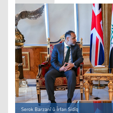
Serok Barzanî û Îrfan Sidîq