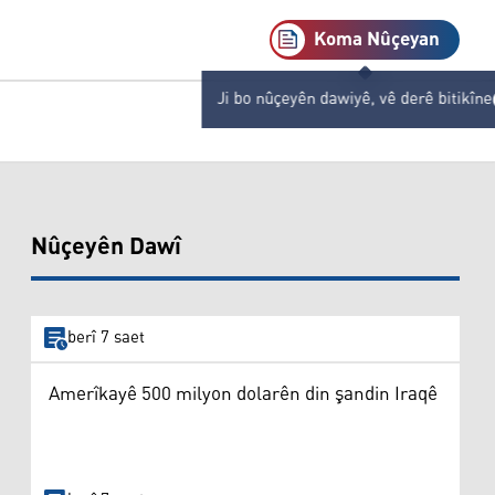
Koma Nûçeyan
Ji bo nûçeyên dawiyê, vê derê bitikîne
Nûçeyên Dawî
berî 7 saet
Amerîkayê 500 milyon dolarên din şandin Iraqê