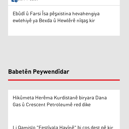
Ebûdî û Farsi Îsa pêşxistina hevahengiya
ewlehiyê ya Bexda û Hewlêrê nîqaş kir
Babetên Peywendîdar
Hikûmeta Herêma Kurdistanê biryara Dana
Gas û Crescent Petroleumê red dike
Li Qamişlo "Festîvala Havînê" bi coş dest pê kir