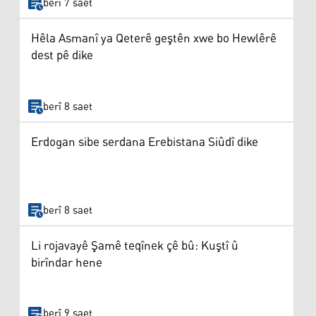
berî 7 saet
Hêla Asmanî ya Qeterê geştên xwe bo Hewlêrê
dest pê dike
berî 8 saet
Erdogan sibe serdana Erebistana Siûdî dike
berî 8 saet
Li rojavayê Şamê teqînek çê bû: Kuştî û
birîndar hene
berî 9 saet