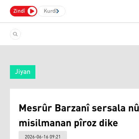
Zindî
Kurdî
Jiyan
Mesrûr Barzanî sersala nû
misilmanan pîroz dike
2026-06-16 09:21