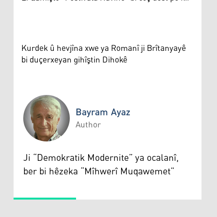
Kurdek û hevjîna xwe ya Romanî ji Brîtanyayê
bi duçerxeyan gihîştin Dihokê
Bayram Ayaz
Author
Bayram Ayaz
Ji “Demokratik Modernite” ya ocalanî,
ber bi hêzeka “Mîhwerî Muqawemet”