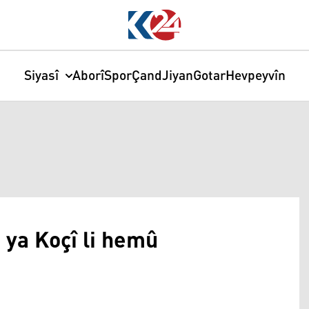
Siyasî
Aborî
Spor
Çand
Jiyan
Gotar
Hevpeyvîn
 ya Koçî li hemû