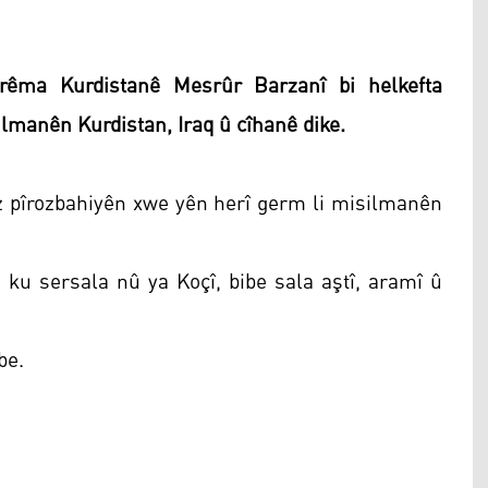
êma Kurdistanê Mesrûr Barzanî bi helkefta
ilmanên Kurdistan, Iraq û cîhanê dike.
ez pîrozbahiyên xwe yên herî germ li misilmanên
ku sersala nû ya Koçî, bibe sala aştî, aramî û
be.