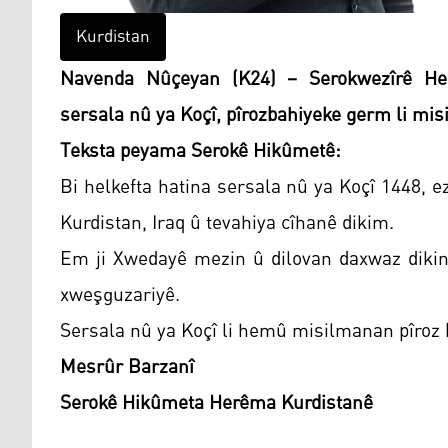
Kurdistan
Navenda Nûçeyan (K24) – Serokwezîrê Her
sersala nû ya Koçî, pîrozbahiyeke germ li mis
Teksta peyama Serokê Hikûmetê:
Bi helkefta hatina sersala nû ya Koçî 1448, 
Kurdistan, Iraq û tevahiya cîhanê dikim.
Em ji Xwedayê mezin û dilovan daxwaz dikin 
xweşguzariyê.
Sersala nû ya Koçî li hemû misilmanan pîroz 
Mesrûr Barzanî
Serokê Hikûmeta Herêma Kurdistanê