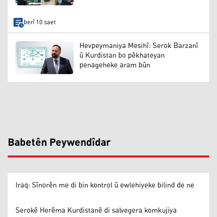
berî 10 saet
Hevpeymaniya Mesihî: Serok Barzanî
û Kurdistan bo pêkhateyan
penageheke aram bûn
Babetên Peywendîdar
Iraq: Sînorên me di bin kontrol û ewlehiyeke bilind de ne
Serokê Herêma Kurdistanê di salvegera komkujiya