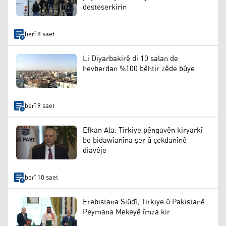
desteserkirin
berî 8 saet
Li Diyarbakirê di 10 salan de
hevberdan %100 bêhtir zêde bûye
berî 9 saet
Efkan Ala: Tirkiye pêngavên kiryarkî
bo bidawîanîna şer û çekdanînê
diavêje
berî 10 saet
Erebistana Siûdî, Tirkiye û Pakistanê
Peymana Mekeyê îmza kir