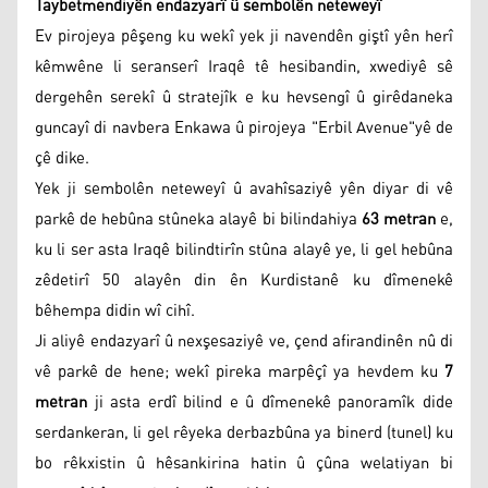
Taybetmendiyên endazyarî û sembolên neteweyî
Ev pirojeya pêşeng ku wekî yek ji navendên giştî yên herî
kêmwêne li seranserî Iraqê tê hesibandin, xwediyê sê
dergehên serekî û stratejîk e ku hevsengî û girêdaneka
guncayî di navbera Enkawa û pirojeya "Erbil Avenue"yê de
çê dike.
Yek ji sembolên neteweyî û avahîsaziyê yên diyar di vê
parkê de hebûna stûneka alayê bi bilindahiya
63 metran
e,
ku li ser asta Iraqê bilindtirîn stûna alayê ye, li gel hebûna
zêdetirî 50 alayên din ên Kurdistanê ku dîmenekê
bêhempa didin wî cihî.
Ji aliyê endazyarî û nexşesaziyê ve, çend afirandinên nû di
vê parkê de hene; wekî pireka marpêçî ya hevdem ku
7
metran
ji asta erdî bilind e û dîmenekê panoramîk dide
serdankeran, li gel rêyeka derbazbûna ya binerd (tunel) ku
bo rêkxistin û hêsankirina hatin û çûna welatiyan bi