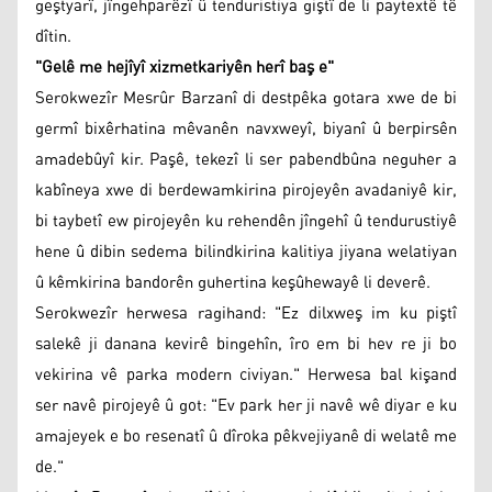
geştyarî, jîngehparêzî û tenduristiya giştî de li paytextê tê
dîtin.
"Gelê me hejîyî xizmetkariyên herî baş e"
Serokwezîr Mesrûr Barzanî di destpêka gotara xwe de bi
germî bixêrhatina mêvanên navxweyî, biyanî û berpirsên
amadebûyî kir. Paşê, tekezî li ser pabendbûna neguher a
kabîneya xwe di berdewamkirina pirojeyên avadaniyê kir,
bi taybetî ew pirojeyên ku rehendên jîngehî û tendurustiyê
hene û dibin sedema bilindkirina kalitiya jiyana welatiyan
û kêmkirina bandorên guhertina keşûhewayê li deverê.
Serokwezîr herwesa ragihand: "Ez dilxweş im ku piştî
salekê ji danana kevirê bingehîn, îro em bi hev re ji bo
vekirina vê parka modern civiyan." Herwesa bal kişand
ser navê pirojeyê û got: "Ev park her ji navê wê diyar e ku
amajeyek e bo resenatî û dîroka pêkvejiyanê di welatê me
de."