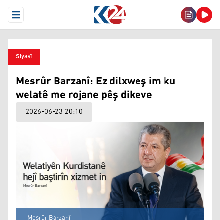
Open Menu
Siyasî
Mesrûr Barzanî: Ez dilxweş im ku
welatê me rojane pêş dikeve
2026-06-23 20:10
Mesrûr Barzanî