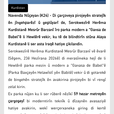
Kurdistan
Navenda Nûçeyan (K24) - Di çarçoveya pirojeyên stratejîk
ên jîngehparêzî û geştûyarî de, Serokwezîrê Herêma
Kurdistanê Mesrûr Barzanî îro parka modern a "Gansa de
Babel"ê li Hewlêrê vekir, ku tê de bilindtirîn stûna Alaya
Kurdistanê li ser asta Iraqê hatiye çikilandin.
Serokwezîrê Herêma Kurdistanê Mesrûr Barzanî vê êvarê
(Sêşem, 23ê Hezîrana 2026ê) di merasîmeka hejî de li
Hewlêrê parka mezin û modern a "Ganasa de Babel"ê
(Parka Baxçeyên Helawîstî yên Babilê) vekir û di gotarekê
de bingehên stratejîk ên avakirina pirojeyên bi vî rengî
zelal kirin.
Ev parka nûjen ku li ser rûberê nêzîkî
59 hezar metreyên
çargoşeyî
bi moderntirîn teknîk û dîzaynên avasaziyê
hatiye avakirin, wekî werçerxaneka giring di kertê