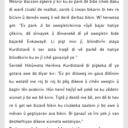
Mesrûr Barzanî eşkere jî kir ku ev park dê bibe cihek daku
di warê civakî de malbat, zarok û ciwan bikarin bi hev re
bicivin û demên xweş li wê derê derbaz bikin. Wî herwesa
got: "Ev park Ji bo xweşiktirkirina rûyê bajar hatiye
çêkirin, dê sîmayek û dîmenekê dî yê xweşiktir bide
bajarkê Enkawayê. Li pişt min jî, bilindtirîn alaya
Kurdistanê li ser asta Iraqê di vê parkê de hatiye
bilindkirin ku ev jî cihê şanaziyê ye."
Serokê Hikûmeta Herêma Kurdistanê di pişkeka dî ya
gotara xwe de diyar kir: "Ez pir dilxweş im gava dibînim
ku welatê me roj bi roj bi pêş dikeve û cihên xweştir û
baştir tên avakirin. Hûn hemî hejîyî wê yekê ne ku zêdetir
xizmet ji bo we bê kirin. Tiştê ji destê me bê, em dê bi hev
re li gel we bizavê bikin ku civakeka saxlem ji bo xwe û
mêvan û geştiyaran ava bikin. Bi şanazî ve îro yek ji van
destkeftiyan dikeve xizmeta welatiyan."