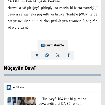
parastîtirîn awa hatiye dîzaynkirin.
Herwesa vê pirojeyê giringiyeka mezin bi kerta werzişî jî
daye û yarîgeheka pêşkeftî ya lîstika "Padil"ê (WOP) tê de
hatiye avakirin bo pirkirina pêdivîtiyên ciwanan û hogirên
vê werzişa nû.
Kurdistan24
Nûçeyên Dawî
berî 8 saet
Li Tirkiyeyê 104 kes bi gumana
peywendiya bi DAIŞê re hatin