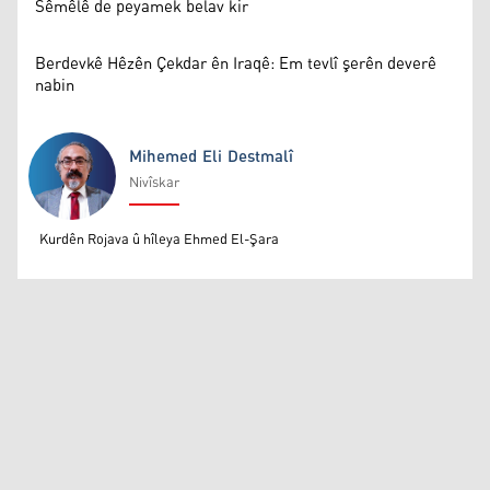
Sêmêlê de peyamek belav kir
Berdevkê Hêzên Çekdar ên Iraqê: Em tevlî şerên deverê
nabin
Mihemed Eli Destmalî
Nivîskar
Mihemed Eli Destmalî
Kurdên Rojava û hîleya Ehmed El-Şara