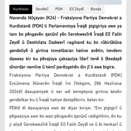
Kurdistan
Gendelî
PDK
Elî Zeydî
Bexda
Navenda Nûçeyan (K24) - Fraksiyona Partiya Demokrat a
Kurdistanê (PDK) li Parlamentoya Îraqê piştgiriya xwe ya
tam bo pêngavên qanûnî yên Serokwezîrê Îraqê Elî Falih
Zeydî û Desthilata Dadwerî ragihand ku bo rûbirûbûna
gendeliyê û girtina tometbaran hatine avêtin; hevdem
daxwaz kir ku pêvajoya çaksaziya îdarî tenê li Bexdayê
sînordar nemîne û hemî parêzgehên din jî li xwe bigire.
Fraksiyona Partiya Demokrat a Kurdistanê (PDK)
Encûmena Nûnerên Îraqê îro (Yekşem, 28ê Hezîrana
2026ê) daxuyaniyek li ser wê kempeyna girtina kesên
gendelkar ku li Îraqê hatiye destpêkirin, belav kir.
PDKê di daxuyaniya xwe de diyar kiriye: "Em piştgirî û
pêşwaziya xwe bo wan pêngavên qanûnî radigihînin, ên ku
ji aliyê Serokwezîrê Îraqê Elî Falih Zeydî ve û bi hevkarî û