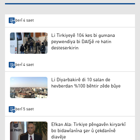
berî 4 saet
Li Tirkiyeyê 104 kes bi gumana
peywendiya bi DAIŞê re hatin
desteserkirin
berî 4 saet
Li Diyarbakirê di 10 salan de
hevberdan %100 bêhtir zêde bûye
berî 5 saet
Efkan Ala: Tirkiye pêngavên kiryarkî
bo bidawîanîna şer û çekdanînê
diavêje