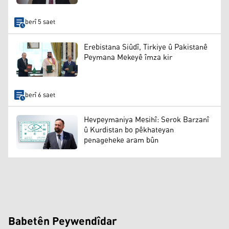
berî 5 saet
Erebistana Siûdî, Tirkiye û Pakistanê
Peymana Mekeyê îmza kir
berî 6 saet
Hevpeymaniya Mesihî: Serok Barzanî
û Kurdistan bo pêkhateyan
penageheke aram bûn
Babetên Peywendîdar