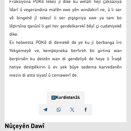
Fraksiyona PDKê tekez jî dike ku welatî hejî çaksaziya
îdarî û vegerandina mafên xwe yên windakirî ne, û li ser
vê bingehê jî tekezî li ser piştgiriya xwe ya tam bo
lêpirsîna qanûnî li gel her gendelkarekî bêyî çi cudahiyekê
dike.
Ev helwesta PDKê di demekê de ye ku ji berbanga îro
Yekşemeyê ve, kempeyneka berfireh bo girtina wan
berpirsên ku destên wan di gendeliyê de heye li Îraqê
hatiye destpêkirin û ev yek bûye sedema karvedanên
mezin di asta siyasî û cemawerî de.
Kurdistan24
Nûçeyên Dawî