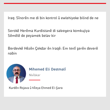
Iraq: Sînorên me di bin kontrol û ewlehiyeke bilind de ne
Serokê Herêma Kurdistanê di salvegera komkujiya
Sêmêlê de peyamek belav kir
Berdevkê Hêzên Çekdar ên Iraqê: Em tevlî şerên deverê
nabin
Mihemed Eli Destmalî
Nivîskar
Mihemed Eli Destmalî
Kurdên Rojava û hîleya Ehmed El-Şara