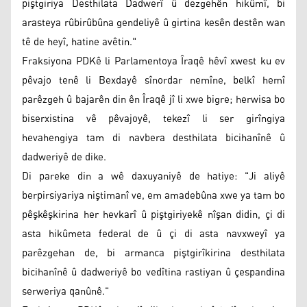
piştgiriya Desthilata Dadwerî û dezgehên hikûmî, bi
arasteya rûbirûbûna gendeliyê û girtina kesên destên wan
tê de heyî, hatine avêtin."
Fraksiyona PDKê li Parlamentoya Îraqê hêvî xwest ku ev
pêvajo tenê li Bexdayê sînordar nemîne, belkî hemî
parêzgeh û bajarên din ên Îraqê jî li xwe bigre; herwisa bo
biserxistina vê pêvajoyê, tekezî li ser girîngiya
hevahengiya tam di navbera desthilata bicihanînê û
dadweriyê de dike.
Di pareke din a wê daxuyaniyê de hatiye: "Ji aliyê
berpirsiyariya niştimanî ve, em amadebûna xwe ya tam bo
pêşkêşkirina her hevkarî û piştgiriyekê nîşan didin, çi di
asta hikûmeta federal de û çi di asta navxweyî ya
parêzgehan de, bi armanca piştgirîkirina desthilata
bicihanînê û dadweriyê bo vedîtina rastiyan û çespandina
serweriya qanûnê."