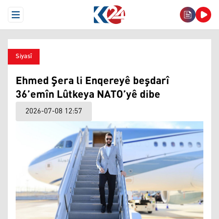
Open Menu
Siyasî
Ehmed Şera li Enqereyê beşdarî
36’emîn Lûtkeya NATO’yê dibe
2026-07-08 12:57