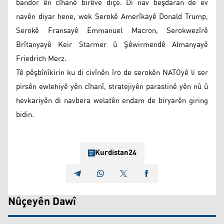
bandor ên cîhanê birêve diçe. Di nav beşdaran de ev
navên diyar hene, wek Serokê Amerîkayê Donald Trump,
Serokê Fransayê Emmanuel Macron, Serokwezîrê
Brîtanyayê Keir Starmer û Şêwirmendê Almanyayê
Friedrich Merz.
Tê pêşbînîkirin ku di civînên îro de serokên NATOyê li ser
pirsên ewlehiyê yên cîhanî, stratejiyên parastinê yên nû û
hevkariyên di navbera welatên endam de biryarên giring
bidin.
Kurdistan24
Nûçeyên Dawî