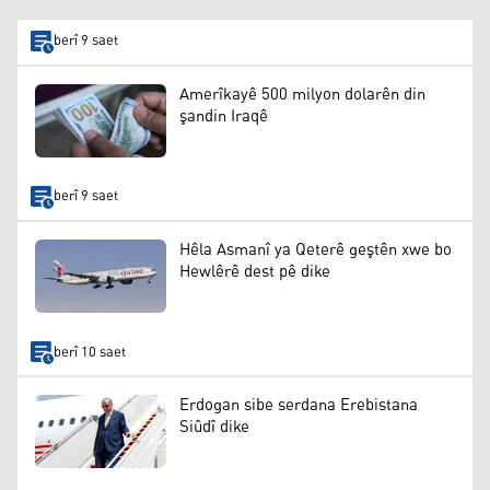
berî 9 saet
Amerîkayê 500 milyon dolarên din
şandin Iraqê
berî 9 saet
Hêla Asmanî ya Qeterê geştên xwe bo
Hewlêrê dest pê dike
berî 10 saet
Erdogan sibe serdana Erebistana
Siûdî dike