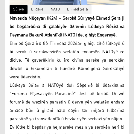
Sûriye
Enqere
NATO
Ehmed Şera
Navenda Nûçeyan (K24) – Serokê Sûriyeyê Ehmed Şera ji
bo beşdarbûna di çalakiyên 36’emîn Lûtkeya Rêxistina
Peymana Bakurê Atlantîkê (NATO) de, gihîşt Enqereyê.
Ehmed Şera îro 8ê Tîrmeha 2026an gihîşt cihê lûtkeyê û
bi serok û serokwezîrên welatên endamên NATOyê re
dicive. Tê çaverêkirin ku îro civîna sereke ya serokên
dewlet û hikûmetan li hundirê Komelgeha Serokatiyê
were lidarxistin.
Lûtkeya 36’an a NATOyê duh Sêşemê bi lidarxistina
"Foruma Pîşesaziyên Parastinê" dest pê kiribû. Di wê
forumê de wezîrên parastin û derve yên welatên endam
amade bûn û giranî hate dayîn ser mijara hilberîna
parastinê ya transatlantîk û hevkariyên serbazî yên nûjen.
Ev lûtke bi beşdariya hejmareke mezin ya serokên herî bi