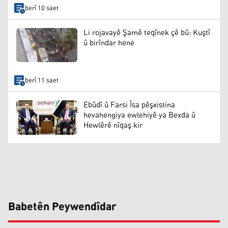
berî 10 saet
Li rojavayê Şamê teqînek çê bû: Kuştî
û birîndar hene
berî 11 saet
Ebûdî û Farsi Îsa pêşxistina
hevahengiya ewlehiyê ya Bexda û
Hewlêrê nîqaş kir
Babetên Peywendîdar