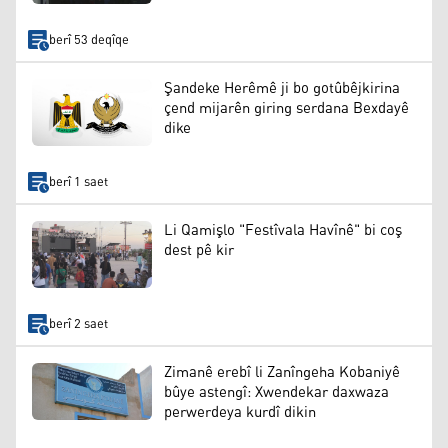
berî 53 deqîqe
Şandeke Herêmê ji bo gotûbêjkirina
çend mijarên giring serdana Bexdayê
dike
berî 1 saet
Li Qamişlo "Festîvala Havînê" bi coş
dest pê kir
berî 2 saet
Zimanê erebî li Zanîngeha Kobaniyê
bûye astengî: Xwendekar daxwaza
perwerdeya kurdî dikin