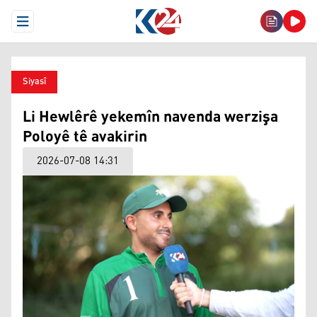
Open Menu
Siyasî
Li Hewlêrê yekemîn navenda werzişa
Poloyê tê avakirin
2026-07-08 14:31