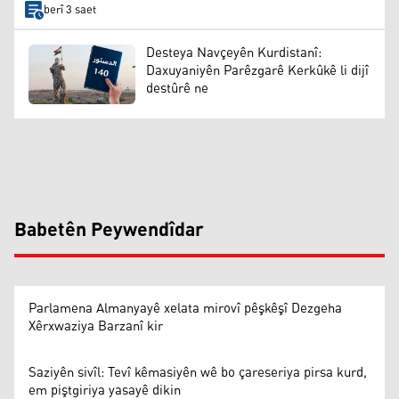
berî 3 saet
Desteya Navçeyên Kurdistanî:
Daxuyaniyên Parêzgarê Kerkûkê li dijî
destûrê ne
Babetên Peywendîdar
Parlamena Almanyayê xelata mirovî pêşkêşî Dezgeha
Xêrxwaziya Barzanî kir
Saziyên sivîl: Tevî kêmasiyên wê bo çareseriya pirsa kurd,
em piştgiriya yasayê dikin