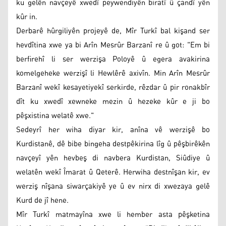
ku gelên navçeyê xwedî peywendiyên biratî û çandî yên
kûr in.
Derbarê hûrgiliyên projeyê de, Mîr Turkî bal kişand ser
hevdîtina xwe ya bi Arîn Mesrûr Barzanî re û got: "Em bi
berfirehî li ser werzişa Poloyê û egera avakirina
komelgeheke werzişî li Hewlêrê axivîn. Min Arîn Mesrûr
Barzanî wekî kesayetiyekî serkirde, rêzdar û pir ronakbîr
dît ku xwedî xewneke mezin û hezeke kûr e ji bo
pêşxistina welatê xwe."
Sedeyrî her wiha diyar kir, anîna vê werzişê bo
Kurdistanê, dê bibe bingeha destpêkirina lîg û pêşbirêkên
navçeyî yên hevbeş di navbera Kurdistan, Siûdiye û
welatên wekî Îmarat û Qeterê. Herwiha destnîşan kir, ev
werziş nîşana siwarçakiyê ye û ev nirx di xwezaya gelê
Kurd de jî hene.
Mîr Turkî matmayîna xwe li hember asta pêşketina