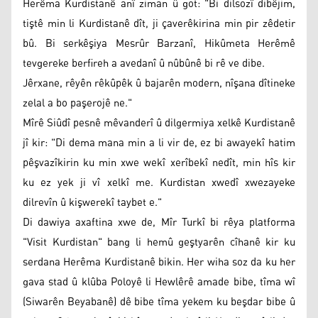
Herêma Kurdistanê anî ziman û got: "Bi dilsozî dibêjim,
tiştê min li Kurdistanê dît, ji çaverêkirina min pir zêdetir
bû. Bi serkêşiya Mesrûr Barzanî, Hikûmeta Herêmê
tevgereke berfireh a avedanî û nûbûnê bi rê ve dibe.
Jêrxane, rêyên rêkûpêk û bajarên modern, nîşana dîtineke
zelal a bo paşerojê ne."
Mîrê Siûdî pesnê mêvanderî û dilgermiya xelkê Kurdistanê
jî kir: "Di dema mana min a li vir de, ez bi awayekî hatim
pêşvazîkirin ku min xwe wekî xerîbekî nedît, min hîs kir
ku ez yek ji vî xelkî me. Kurdistan xwedî xwezayeke
dilrevîn û kişwerekî taybet e."
Di dawiya axaftina xwe de, Mîr Turkî bi rêya platforma
"Visit Kurdistan" bang li hemû geştyarên cîhanê kir ku
serdana Herêma Kurdistanê bikin. Her wiha soz da ku her
gava stad û klûba Poloyê li Hewlêrê amade bibe, tîma wî
(Siwarên Beyabanê) dê bibe tîma yekem ku beşdar bibe û