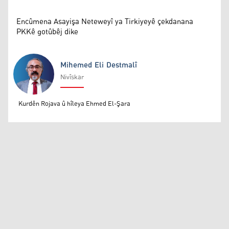
Encûmena Asayişa Neteweyî ya Tirkiyeyê çekdanana
PKKê gotûbêj dike
Mihemed Eli Destmalî
Nivîskar
Mihemed Eli Destmalî
Kurdên Rojava û hîleya Ehmed El-Şara