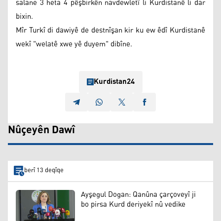
salane 3 heta 4 pêşbirkên navdewletî li Kurdistanê li dar
bixin.
Mîr Turkî di dawiyê de destnîşan kir ku ew êdî Kurdistanê
wekî "welatê xwe yê duyem" dibîne.
Kurdistan24
Nûçeyên Dawî
berî 13 deqîqe
Ayşegul Dogan: Qanûna çarçoveyî ji
bo pirsa Kurd deriyekî nû vedike