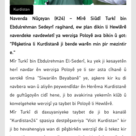
Kurdistan
Navenda Nûçeyan (K24) – Mîrê Siûdî Turkî bin
Ebdulrehman Sedeyrî ragihand, ew plan dikin li Hewlêrê
navendeke navdewletî ya werzişa Poloyê ava bikin û got:
"Pêşketina li Kurdistanê ji bende warên min pir mezintir
e."
Mîr Turkî bin Ebdulrehman El-Sederî, ku yek ji kesayetên
herî navdar ên werzişa Poloyê ye li ser asta cîhanê û
serokê tîma "Siwariên Beyabanê" ye, aşkere kir ku di
navbera wan û aliyên peywendîdar ên Herêma Kurdistanê
de guftûgoyên cidî hene, ji bo avakirina yekemîn klûb û
komelgeheke werzişî ya taybet bi Poloyê li Hewlêrê.
Mîr Turkî di daxuyaniyeke taybet de ji bo kanalê
"Kurdistan24" spasiya destpêşxeriya "Visit Kurdistan" kir
ji bo hevahengiya wan di pêşbirkên werzişî de û tekez kir