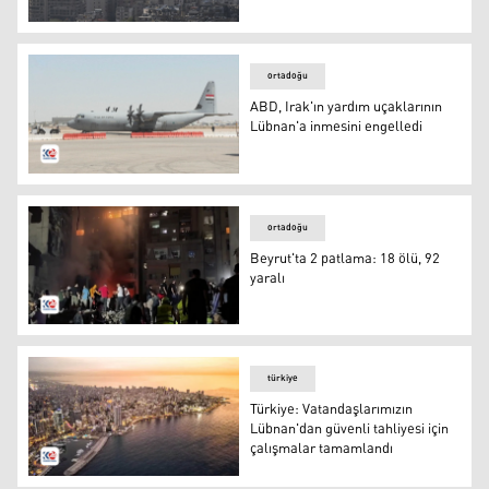
İsrail'den Beyrut’un güneyine 4 hava saldırısı
ortadoğu
ABD, Irak'ın yardım uçaklarının
Lübnan'a inmesini engelledi
ABD, Irak'ın yardım uçaklarının Lübnan'a inmesini engel
ortadoğu
Beyrut'ta 2 patlama: 18 ölü, 92
yaralı
Beyrut'ta 2 patlama: 18 ölü, 92 yaralı
türkiye
Türkiye: Vatandaşlarımızın
Lübnan'dan güvenli tahliyesi için
çalışmalar tamamlandı
Beyrut