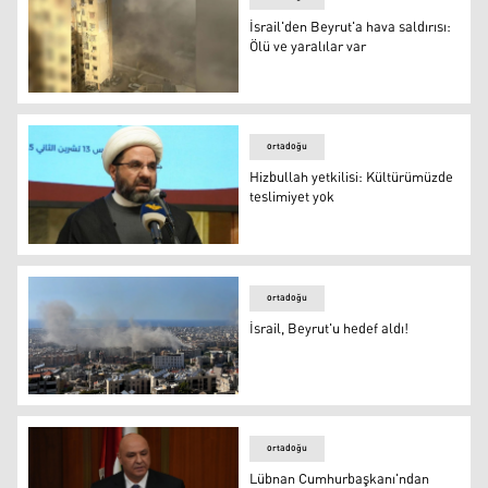
İsrail'den Beyrut'a hava saldırısı:
Ölü ve yaralılar var
İsrail'den Beyrut'a hava saldırısı: Ölü ve yaralılar var
ortadoğu
Hizbullah yetkilisi: Kültürümüzde
teslimiyet yok
Hizbullah Yürütme Konseyi Başkan Yardımcısı Şeyh Ali
ortadoğu
İsrail, Beyrut'u hedef aldı!
İsrail, Beyrut'u hedef aldı!
ortadoğu
Lübnan Cumhurbaşkanı'ndan