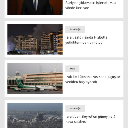
Suriye açıklaması: İşler olumlu
yönde ilerliyor
Lübnan Cumhurbaşkanı'ndan Suriye açıklaması: İşler ol
ortadoğu
İsrail saldırısında Hizbullah
yetkililerinden biri öldü
İsrail saldırısında Hizbullah yetkililerinden biri öldü
Irak
Irak ile Lübnan arasındaki uçuşlar
yeniden başlayacak
Irak ile Lübnan arasındaki uçuşlar yeniden başlayacak
ortadoğu
İsrail'den Beyrut’un güneyine 4
hava saldırısı