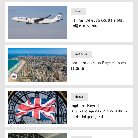
İran
Iran Air, Beyrut'a uçuşları iptal
ettiğini duyurdu
Iran Air'a ait yolcu uçağı
ortadoğu
İsrail ordusundan Beyrut’a hava
saldırısı
FOTO-Arşiv
dünya
İngiltere, Beyrut
Büyükelçiliğindeki diplomatların
ailelerini geri çekti
İngiltere, Beyrut Büyükelçiliğindeki diplomatların aileleri