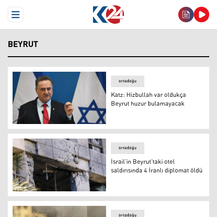
Open Menu
BEYRUT
ortadoğu
Katz: Hizbullah var oldukça
Beyrut huzur bulamayacak
İsrail Savunma Bakanı Yisrael Katz
ortadoğu
İsrail’in Beyrut’taki otel
saldırısında 4 İranlı diplomat öldü
İsrail’in Beyrut’taki otel saldırısında 4 İranlı diplomat öl
ortadoğu