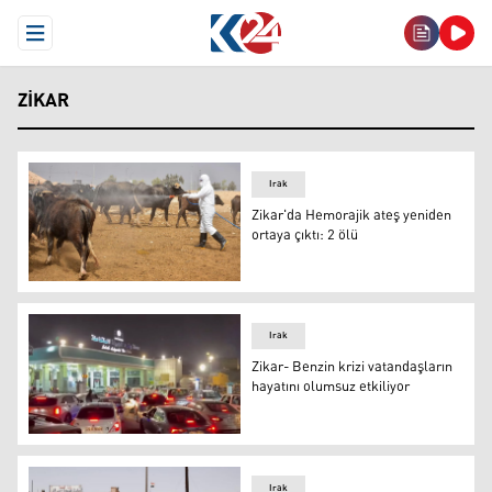
Open Menu
ZIKAR
Irak
Zikar'da Hemorajik ateş yeniden
ortaya çıktı: 2 ölü
Zikar'da Hemorajik ateş yeniden ortaya çıktı: 2 ölü
Irak
Zikar- Benzin krizi vatandaşların
hayatını olumsuz etkiliyor
Zikar- Benzin krizi vatandaşların hayatını olumsuz etkili
Irak