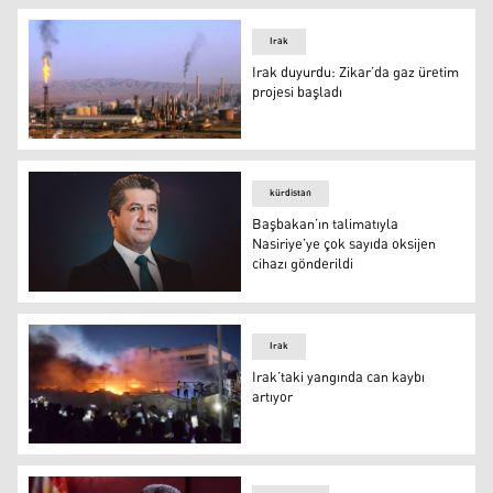
Irak
Irak duyurdu: Zikar’da gaz üretim
projesi başladı
Irak
kürdistan
Başbakan’ın talimatıyla
Nasiriye’ye çok sayıda oksijen
cihazı gönderildi
Başbakan’ın talimatıyla Nasiriye’ye çok sayıda oksijen ci
Irak
Irak’taki yangında can kaybı
artıyor
Irak’taki yangında can kaybı artıyor