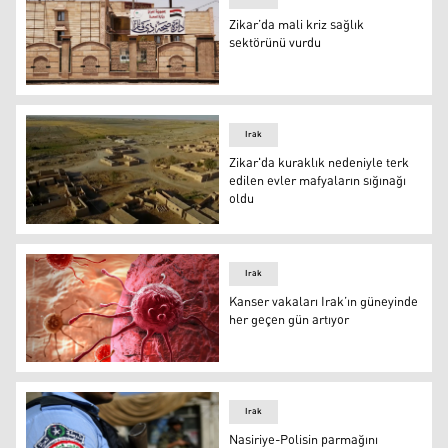
Zikar’da mali kriz sağlık
sektörünü vurdu
Zikar’da mali kriz sağlık sektörünü vurdu
Irak
Zikar'da kuraklık nedeniyle terk
edilen evler mafyaların sığınağı
oldu
Zikar'da kuraklık nedeniyle terk edilen evler mafyaların 
Irak
Kanser vakaları Irak’ın güneyinde
her geçen gün artıyor
Kanser vakaları Irak’ın güneyinde her geçen gün artıyor
Irak
Nasiriye-Polisin parmağını