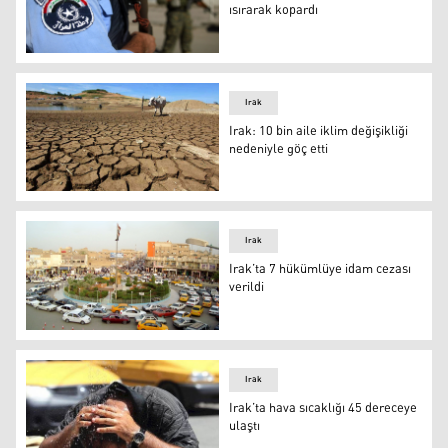
ısırarak kopardı
Nasiriye-Polisin parmağını ısırarak kopardı
Irak
Irak: 10 bin aile iklim değişikliği
nedeniyle göç etti
Irak: 10 bin aile iklim değişikliği nedeniyle göç etti
Irak
Irak’ta 7 hükümlüye idam cezası
verildi
Zikar Vilayetinin merkezi Nasiriye kenti
Irak
Irak’ta hava sıcaklığı 45 dereceye
ulaştı