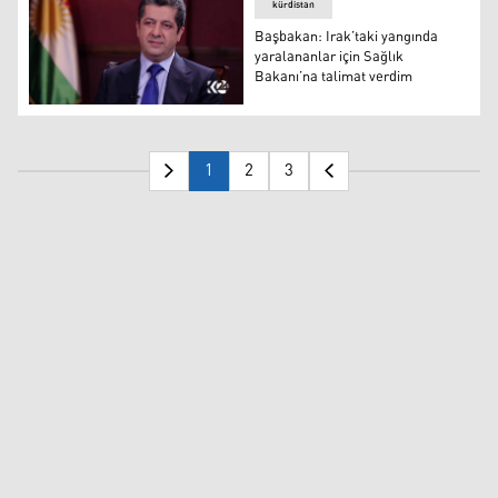
kürdistan
Başbakan: Irak’taki yangında
yaralananlar için Sağlık
Bakanı’na talimat verdim
Başbakan Mesrur Barzani
1
2
3