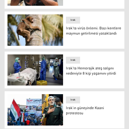
Irak’ta hava sıcaklığı 45 dereceye ulaştı
Irak
Irak’ta virüs önlemi: Bazı kentlere
maymun getirilmesi yasaklandı
Irak’ta virüs önlemi: Bazı kentlere maymun getirilmesi 
Irak
Irak’ta Hemorajik ateş salgını
nedeniyle 8 kişi yaşamını yitirdi
Irak’ta Hemorajik ateş salgını nedeniyle 8 kişi yaşamını yi
Irak
Irak’ın güneyinde Kaani
protestosu
Irak’ın güneyinde Kaani protestosu