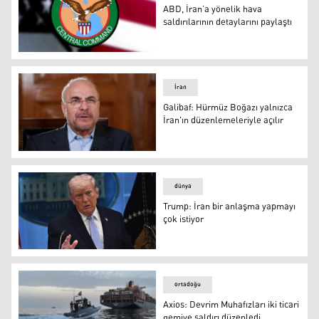
ABD, İran’a yönelik hava
saldırılarının detaylarını paylaştı
ABD, İran’a yönelik hava saldırılarının detaylarını paylaşt
İran
Galibaf: Hürmüz Boğazı yalnızca
İran'ın düzenlemeleriyle açılır
Muhammed Bakır Galibaf
dünya
Trump: İran bir anlaşma yapmayı
çok istiyor
Donald Trump
ortadoğu
Axios: Devrim Muhafızları iki ticari
gemiye saldırı düzenledi