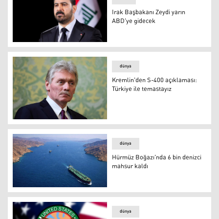
Irak Başbakanı Zeydi yarın
ABD'ye gidecek
Ali Falih Zeydi
dünya
Kremlin'den S-400 açıklaması:
Türkiye ile temastayız
Dmitriy Peskov
dünya
Hürmüz Boğazı'nda 6 bin denizci
mahsur kaldı
Hürmüz Boğazı'nda 6 bin denizci mahsur kaldı
dünya