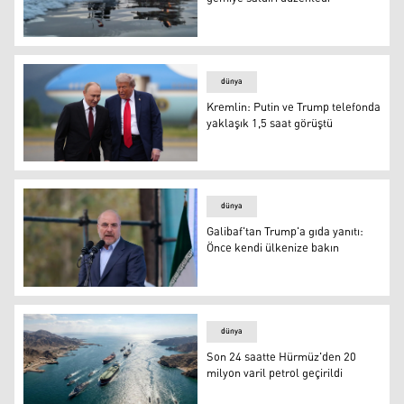
Axios: Devrim Muhafızları iki ticari gemiye saldırı düzenl
dünya
Kremlin: Putin ve Trump telefonda
yaklaşık 1,5 saat görüştü
Vladimir Putin ile Donald Trump
dünya
Galibaf'tan Trump'a gıda yanıtı:
Önce kendi ülkenize bakın
Bakır Galibaf
dünya
Son 24 saatte Hürmüz'den 20
milyon varil petrol geçirildi