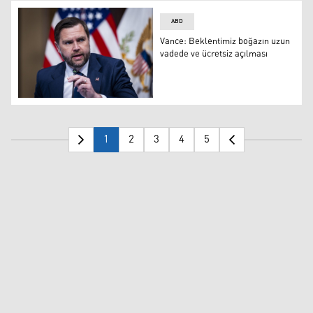
ABD
Vance: Beklentimiz boğazın uzun
vadede ve ücretsiz açılması
James David Vance,
1
2
3
4
5