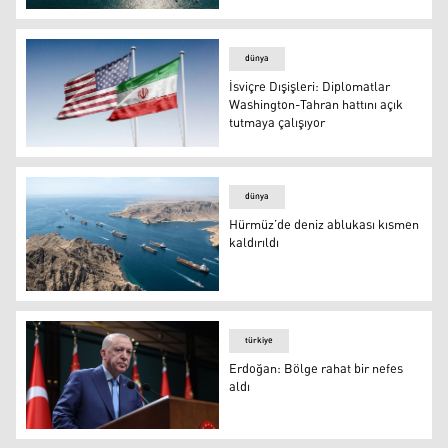
Son 24 saatte Hürmüz'den 20 milyon varil petrol geçirild
dünya
İsviçre Dışişleri: Diplomatlar
Washington-Tahran hattını açık
tutmaya çalışıyor
ABD ve İran bayrakları
dünya
Hürmüz’de deniz ablukası kısmen
kaldırıldı
Hürmüz Boğazı
türkiye
Erdoğan: Bölge rahat bir nefes
aldı
Recep Tayyip Erdoğan