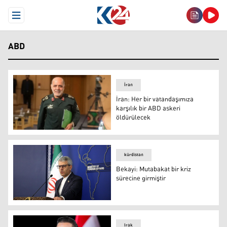
Open Menu
ABD
İran
İran: Her bir vatandaşımıza
karşılık bir ABD askeri
öldürülecek
İran: Her bir vatandaşımıza karşılık bir ABD askeri öldür
kürdistan
Bekayi: Mutabakat bir kriz
sürecine girmiştir
İsmail Bekayi
Irak