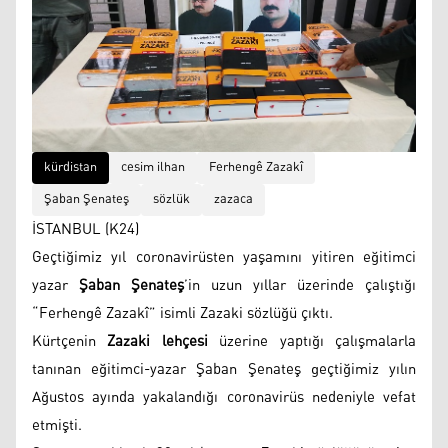
kürdistan
cesim ilhan
Ferhengê Zazakî
Şaban Şenateş
sözlük
zazaca
İSTANBUL (K24)
Geçtiğimiz yıl coronavirüsten yaşamını yitiren eğitimci
yazar
Şaban Şenateş
’in uzun yıllar üzerinde çalıştığı
“Ferhengê Zazakî” isimli Zazaki sözlüğü çıktı.
Kürtçenin
Zazaki lehçesi
üzerine yaptığı çalışmalarla
tanınan eğitimci-yazar Şaban Şenateş geçtiğimiz yılın
Ağustos ayında yakalandığı coronavirüs nedeniyle vefat
etmişti.