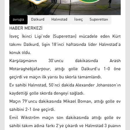
avrupa
Dalkurd
Halmstad
İsveç
Superettan
HABER MERKEZİ
İsveç İkinci Ligi’nde (Superettan) mücadele eden Kürt
takımı Dalkurd, ligin 18’inci haftasında lider Halmstad’a
konuk oldu.
Karşılaşmanın 30’uncu dakikasında Arash
Motaraghebjafarpour, attığı golle Dalkurd’u 1-0 öne
geçirdi ve maçın ilk yarısı bu skorla tamamlandı.
Ev sahibi Halmstad, 50’nci dakida Alexander Johansson’ın
kaydettiği golle skorda dengeyi sağladı.
Maçın 79’uncu dakikasında Mikael Boman, attığı golle ev
sahibini 2-1 öne geçirdi.
Emil Wikström maçın son dakikasında attığı golle ev
sahibi takım adına farkı 2’ye çıkardı ve Halmstad 3 puanın