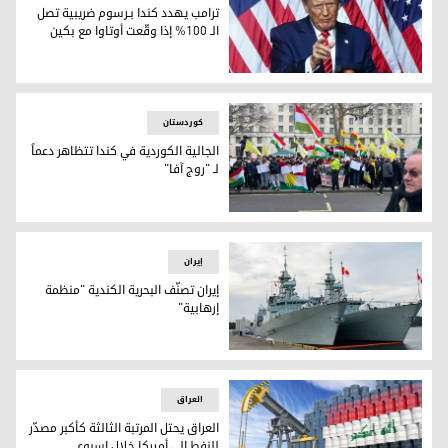
ترامب يهدد كندا بـرسوم ضريبية تصل
الـ 100% إذا وقّعت أوتاوا مع بكين
ترامب يهدد كندا بـرسوم ضريبية تصل الـ 100% إذا وقّعت أوتاوا مع بكين
کوردستان
الجالية الكوردية في كندا تتظاهر دعماً
لـ "روج آفا"
الجالية الكوردية في كندا تتظاهر دعماً لـ "روج آفا"
إيران
إيران تصنّف البحرية الكندية "منظمة
إرهابية"
إيران تصنّف البحرية الكندية "منظمة إرهابية"
العراق
العراق يحتل المرتبة الثالثة كأكبر مصدّر
للنفط إلى أميركا خلال اسبوع