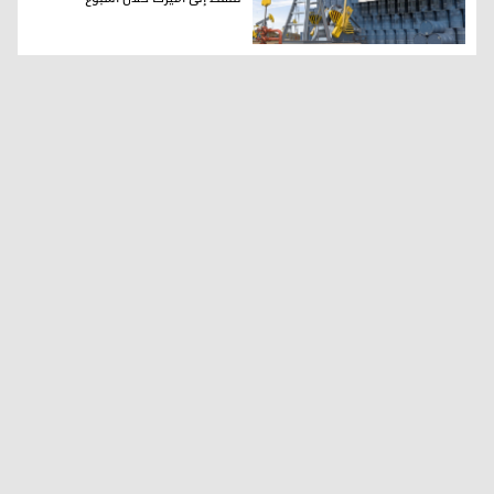
العراق يحتل المرتبة الثالثة كأكبر مصدّر للنفط إلى أميركا خلال ا