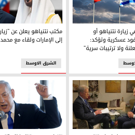
ية ضد طهران
ي زيارة نتنياهو أو استقبال وفود عسكرية وتؤكد: "علاقاتنا معلنة ولا
مكتب نتنياهو يعلن عن "زيارة سر
ي زيارة نتنياهو أو
مكتب نتنياهو يعلن عن "زيار
ود عسكرية وتؤكد:
إلى الإمارات ولقاء مع محمد 
علنة ولا ترتيبات سرية"
اوسط
الشرق الاوسط
ب مع إيران لم تنتهِ بعد ويجب إخراج اليورانيوم المخصب
نتنياهو بعد مقتل قائد "قوة ال
ق هاتفي عاجل مع نتنياهو