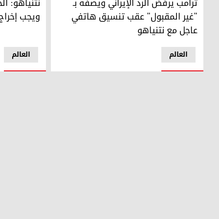
نتنياهو: الح
ترامب يرفض الرد الإيراني ويصفه بـ
ويجب إخراج
"غير المقبول" عقب تنسيق هاتفي
عاجل مع نتنياهو
العالم
العالم