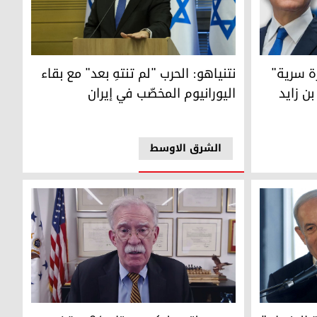
 ترتيبات سرية"
ية" إلى الإمارات ولقاء مع محمد بن زايد
نتنياهو: الحرب "لم تنتهِ بعد" مع بقاء اليورانيوم ال
ة سرية"
نتنياهو: الحرب "لم تنتهِ بعد" مع بقاء
بن زايد
اليورانيوم المخصّب في إيران
الشرق الاوسط
رضوان" يتعهد بإسقاط الحصانة عن أعداء إسرائيل
مستشار الأمن القومي الأميركي الأسبق، جون بولت