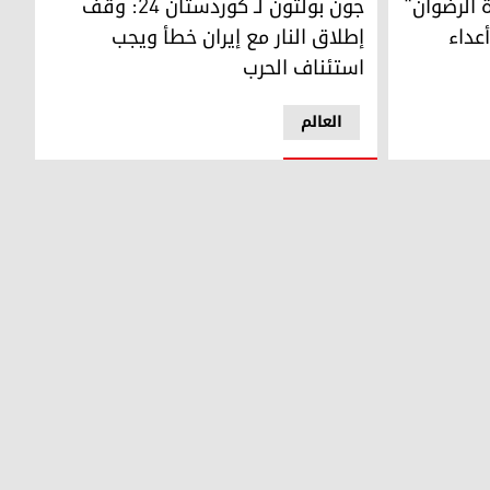
 الرضوان"
جون بولتون لـ كوردستان 24: وقف
عداء
إطلاق النار مع إيران خطأ ويجب
استئناف الحرب
العالم