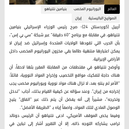
العالم
اليورانيوم المخصب
بنيامين نتنياهو
الصواريخ الباليستية
إيران
أربيل (كوردستان 24)- صرح رئيس الوزراء الإسرائيلي بنيامين
نتنياهو، في مقابلة مع برنامج "60 دقيقة" عبر شبكة "سي بي إس"،
بأن الحرب التي تقودها الولايات المتحدة وإسرائيل ضد إيران لا
يمكن اعتبارها منتهية طالما بقي مخزون اليورانيوم المخصب داخل
الأراضي الإيرانية.
وأوضح نتنياهو في مقتطفات من المقابلة المقرر بثها لاحقاً، أن
هناك حاجة لتفكيك مواقع التخصيب وإخراج المواد النووية، قائلاً:
"الأمر لم ينتهِ بعد، لا تزال هناك مواد نووية ويورانيوم مخصب يجب
إخراجه من إيران". وعند سؤاله عن كيفية القيام بذلك، أجاب: "تدخل
وتخرجه"، مشيراً إلى أنه يفضل أن يتم ذلك عبر "اتفاق" يتيح
الوصول المادي لتلك المواد، واصفاً إياه بـ "الطريقة الأفضل".
وفيما يخص الموقف الأمريكي، ادعى نتنياهو أن الرئيس دونالد
ترامب يشاركه التوجه ذاته، إلا أن التقرير أشار إلى تباين في