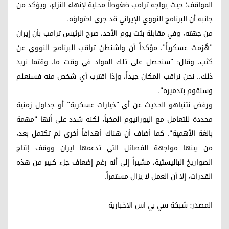
المواقف؛ حيث يواجه ترامب ضغوطاً محلية لإنهاء النزاع، ويؤكد من
جانبه أن البرنامج النووي الإيراني قد جرى احتواؤه.
من جهته، وفي مقابلة بثت يوم الأحد، صرح الرئيس ترامب بأن إيران
"هُزمت عسكرياً"، مؤكداً أن واشنطن تراقب البرنامج النووي عن
كثب، وقال: "سنحصل على تلك المواد في وقت ما، وقتما نريد
ذلك.. نحن نراقب المكان جيداً، وإذا اقترب أي شخص منه فسنعلم
وسنقوم بتدميره".
ورفض نتنياهو الحديث عن أي "خيارات عسكرية" أو جداول زمنية
محددة للتعامل مع اليورانيوم المخبأ، لكنه شدد على أنها "مهمة
بالغة الأهمية". كما أضاف أن هناك أهدافاً أخرى لم تكتمل بعد،
من بينها مواجهة الفصائل التي تدعمها إيران ووقف إنتاج
الصواريخ الباليستية، مشيراً إلى أنه رغم إضعاف جزء كبير من هذه
القدرات، إلا أن العمل لا يزال مستمراً.
المصدر: شبکة سي بي اس الاخباریة