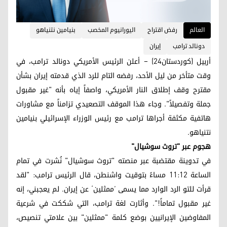
العالم
رفض اقتراح
اليورانيوم المخصب
بنيامين نتنياهو
دونالد ترامب
إيران
أربيل (كوردستان24) – أعلن الرئيس الأمريكي دونالد ترامب، في
وقت متأخر من ليل الأحد، رفضه التام للرد الذي قدمته إيران بشأن
مقترح وقف إطلاق النار الأمريكي، واصفاً إياه بأنه "غير مقبول
جملة وتفصيلاً". وجاء هذا الموقف التصعيدي تزامناً مع مشاورات
هاتفية مكثفة أجراها ترامب مع رئيس الوزراء الإسرائيلي بنيامين
نتنياهو.
هجوم عبر "تروث سوشيال"
في تدوينة مقتضبة عبر منصته "تروث سوشيال" نُشرت في تمام
الساعة 11:12 مساءً بتوقيت واشنطن، قال الرئيس ترامب: "لقد
قرأت للتو الرد الوارد مما يسمى ’ممثلين‘ عن إيران. لم يعجبني، إنه
غير مقبول تماماً!". وأثارت لغة ترامب، التي شككت في شرعية
المفاوضين الإيرانيين بوضع كلمة "ممثلين" بين علامتي تنصيص،