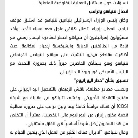
تساؤلات حول مستقبل العملية التفاوضية المتعثرة.
اتصال نتنياهو وترامب
وكان رئيس الوزراء الإسرائيلي بنيامين نتنياهو قد استبق موقف
ترامب المعلن بإجراء اتصال هاتفي عاجل معه مساء الأحد. وأكد
مسؤولون إسرائيليون أن نتنياهو اضطر لمغادرة اجتماع رسمي مع
قادة من الطائفتين الدرزية والشركسية لإجراء المكالمة، حيث
أظهرت مقاطع فيديو انتشرت على مواقع التواصل الاجتماعي
نتنياهو وهو يستأذن الحاضرين مبرراً ذلك بضرورة التحدث مع
الرئيس الأمريكي فور ورود الرد الإيراني.
تنسيق بشأن "خطر اليورانيوم"
وبحسب مصادر مطلعة، ناقش الزعيمان بالتفصيل الرد الإيراني على
مقترح التهدئة الأمريكي. وكشف نتنياهو في مقابلة مع شبكة
(CBS) أن هناك توافقاً كاملاً بينه وبين ترامب على ضرورة معالجة
قضية مخزون إيران من اليورانيوم عالي التخصيب، معتبراً أن التخلص
من هذا المخزون يظل شرطاً أساسياً لأي اتفاق مستقبلي.
وقال نتنياهو: "لا يزال هناك الكثير من العمل الذي يتعين القيام به