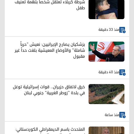
شرطة كربلاء تعتقل شخصاً بتهمة تعنيف
طفل
منذ 33 دقيقة
بزشكيان يصارح الإيرانيين: نعيش "حرباً
شاملة" والأوضاع المعيشية بلغت حداً غير
مقبول
منذ 40 دقيقة
خرق لاتفاق حزيران.. قوات إسرائيلية توغل
في بلدة "زوطر الغربية" جنوبي لبنان
منذ ساعة
المتحدث باسم الديمقراطي الكوردستاني: