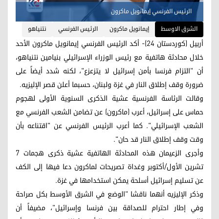
الرئيس الفرنسي إيمانويل ماكرون
الشرق الاوسط
إيمانويل ماكرون
الرئيس الفرنسي
نتنياهو
أربيل (كوردستان 24)- أكد الرئيس الفرنسي إيمانويل ماكرون الأحد
خلال محادثة هاتفية مع رئيس الوزراء الإسرائيلي بنيامين نتنياهو،
أن "التزام فرنسا بأمن إسرائيل لا يتزعزع"، لكنه شدد أيضاً على
ضرورة وقف إطلاق النار في غزة ولبنان، حسبما أعلن قصر الإليزيه.
وقالت الرئاسة الفرنسية عشية الذكرى السنوية الأولى لهجوم
حماس على إسرائيل، أعرب (ماكرون) عن تضامن الشعب الفرنسي مع
الشعب الإسرائيلي". كما أعرب الرئيس الفرنسي عن "اقتناعه بأن
وقت وقف إطلاق النار قد حان".
وأجرى الزعيمان هذه المحادثة الهاتفية عشية ذكرى هجمات 7
تشرين الأول/أكتوبر وغداة تصريحات لماكرون دعا فيها إلى الكف
عن تسليم إسرائيل أسلحة يمكن استخدامها في غزة.
وذكر الإليزيه أنهما ناقشا "الوضع في الشرق الأوسط بكل صراحة
وفي إطار احترام للصداقة بين فرنسا وإسرائيل"، مضيفاً أن