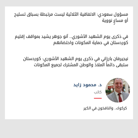
مسؤول سعودي: الاتفاقية الثلاثية ليست مرتبطة بسباق تسليح
أو مساعٍ نووية
في ذكرى يوم الشهيد الآشوري.. آنو جوهر يشيد بمواقف إقليم
كوردستان في حماية المكونات واحتضانهم
نيجيرفان بارزاني في ذكرى يوم الشهيد الآشوري: كوردستان
ستبقى دائماً الملاذ والوطن المشترك لجميع المكونات
د. محمود زايد
كاتب
د. محمود زايد
كركوك.. والنافخون في الكير