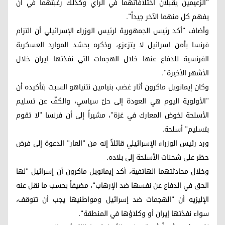
"الزعيمين يقبلان اختلافاتهما في الرأي وكذلك رغبتهما في أن
يفهم كل منهما الآخر جيداً".
وأضاف "أكد رئيس الجمهورية لرئيس الوزراء الإسرائيلي أن التزام
فرنسا بأمن إسرائيل لا يتزعزع، وذكره بحشد الموارد العسكرية
الفرنسية للدفاع عنها خلال الهجمات التي نفذتها إيران خلال
الأشهر الأخيرة".
وكان إيمانويل ماكرون أثار غضب بنيامين نتنياهو السبت بتأكيده أن
"الأولوية اليوم هي العودة إلى حلّ سياسي، والكفّ عن تسليم
الأسلحة لخوض المعارك في غزة"، مشيراً إلى أن فرنسا "لا تقوم
بتسليم" أسلحة.
ورد رئيس الوزراء الإسرائيلي قائلاً إنه من "العار" الدعوة إلى فرض
حظر على شحنات الأسلحة إلى بلاده.
وخلال محادثتهما الهاتفية، أكد إيمانويل ماكرون أن إسرائيل "لها
الحق في الدفاع عن نفسها ضد الإرهاب"، مضيفاً بحسب ما نقل عنه
الإليزيه أن "الهجمات ضد إسرائيل ومواطنيها يجب أن تتوقف،
سواء نفذتها إيران أو وكلاؤها في المنطقة".