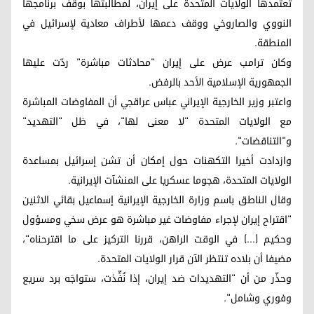
تعتمدها الولايات المتحدة على إيران، لمطالبتها بوقف برنامجها
النووي والصاروخي ووقف دعمها لأطراف معادية لإسرائيل في
المنطقة.
وكان ترامب عرض على إيران "محادثات مباشرة" ردّت عليها
الجمهورية الإسلامية الأحد بالرفض.
واعتبر وزير الخارجية الإيراني عباس عراقجي أن المفاوضات المباشرة
مع الولايات المتحدة "لا معنى لها"، في ظل "التهديد"
و"التناقضات".
وازدادت أخيرا التكهنات حول إمكان أن تشن إسرائيل بمساعدة
الولايات المتحدة، هجوما عسكريا على المنشآت الإيرانية.
وقال الناطق باسم وزارة الخارجية الإيرانية إسماعيل بقائي الاثنين
"اقتراح إيران لإجراء مفاوضات غير مباشرة هو عرض سخي ومسؤول
وحكيم (...) في الوقت الراهن، قررنا التركيز على ما اقترحناه"،
مضيفا أن بلاده تنتظر الآن قرار الولايات المتحدة.
وحذّر من أن "التهديدات ضد إيران، إذا نُفِّذت، ستواجَه برد سريع
وفوري وشامل".