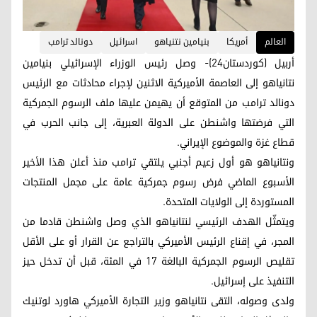
العالم
أمريكا
بنيامين نتنياهو
اسرائيل
دونالد ترامب
أربيل (كوردستان24)- وصل رئيس الوزراء الإسرائيلي بنيامين
نتانياهو إلى العاصمة الأميركية الاثنين لإجراء محادثات مع الرئيس
دونالد ترامب من المتوقع أن يهيمن عليها ملف الرسوم الجمركية
التي فرضتها واشنطن على الدولة العبرية، إلى جانب الحرب في
قطاع غزة والموضوع الإيراني.
ونتانياهو هو أول زعيم أجنبي يلتقي ترامب منذ أعلن هذا الأخير
الأسبوع الماضي فرض رسوم جمركية عامة على مجمل المنتجات
المستوردة إلى الولايات المتحدة.
ويتمثّل الهدف الرئيسي لنتانياهو الذي وصل واشنطن قادما من
المجر، في إقناع الرئيس الأميركي بالتراجع عن القرار أو على الأقل
تقليص الرسوم الجمركية البالغة 17 في المئة، قبل أن تدخل حيز
التنفيذ على إسرائيل.
ولدى وصوله، التقى نتانياهو وزير التجارة الأميركي هاورد لوتنيك