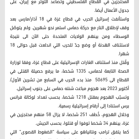
المحتجزين في القطاع الفلسطيني وتصاعد التوتر مع إيران، على
جدول الأعمال أيضا.
واستأنفت إسرائيل الحرب في قطاع غزة في 18 آذار/مارس بعد
وقف لإطلاق النار مع حركة حماس استمر نحو شهرين. ولم يتوصّل
الوسطاء ومن بينهم الولايات المتحدة حتى الآن الى نتيجة
لاستئناف الهدنة أو وضع جدّ للحرب التي اندلعت قبل حوالى 18
شهرا.
وقُتل منذ استئناف الغارات الإسرائيلية على قطاع غزة، وفقا لوزارة
الصحة التابعة لحماس، 1335 شخصا، ما يرفع حصيلة القتلى في
القطاع الى 50695 منذ بدء الحرب في السابع من تشرين الأول/
أكتوبر 2023 بعد هجوم مباغت شنته حماس على جنوب إسرائيل.
وتسبّب الهجوم بمقتل 1218 شخصا، بحسب تعداد لوكالة فرانس
برس استنادا إلى أرقام إسرائيلية رسمية.
وخلال الهجوم، خُطف 251 شخصا، لا يزال 58 منهم محتجزين في
غزة، بينهم 34 شخصا توفوا أو قتلوا، بحسب الجيش.
كما يتفق ترامب ونتانياهو على سياسة "الضغوط القصوى" التي