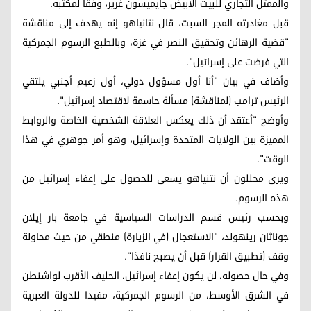
والممثل التجاري للبيت الأبيض جايميسون غرير، وفقا لمكتبه.
قبل مغادرته المجر السبت، قال نتانياهو إنه يهدف إلى مناقشة
"قضية الرهائن وتحقيق النصر في غزة، وبالطبع الرسوم الجمركية
التي فرضت على إسرائيل".
وأضاف في بيان "أنا أول مسؤول دولي، أول زعيم أجنبي يلتقي
الرئيس ترامب (لمناقشة) مسألة حاسمة لاقتصاد إسرائيل".
وأوضح "أعتقد أن ذلك يعكس العلاقة الشخصية الخاصة والروابط
المميزة بين الولايات المتحدة وإسرائيل، وهو أمر جوهري في هذا
الوقت".
ويرى محللون أن نتنياهو يسعى للحصول على إعفاء إسرائيل من
هذه الرسوم.
وبحسب رئيس قسم الدراسات السياسية في جامعة بار إيلان
جوناثان رينهولد، "الاستعجال (في الزيارة) منطقي من حيث محاولة
وقف (تطبيق القرار) قبل أن يصبح نافذا".
وفي حال حصوله، لن يكون إعفاء إسرائيل، الحليف الأقرب لواشنطن
في الشرق الأوسط، من الرسوم الجمركية، مفيدا للدولة العبرية