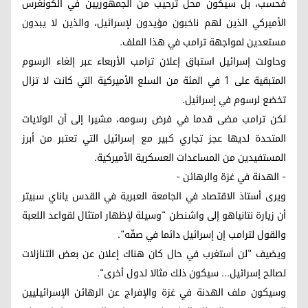
فحسب، بل سيكون محل ترحيب من الجمهوريين في الكونغرس
الأميركي الذين لهم ناخبون مؤيدون لإسرائيل، والذين لا يبدون
مستعدين لمواجهة ترامب في هذا الملف.
وحاولت إسرائيل استباق إعلان ترامب الأربعاء عبر إلغاء الرسوم
المتبقية على 1 في المئة من السلع الأميركية التي كانت لا تزال
تخضع لرسوم في إسرائيل.
لكن ترامب مضى قدما في فرض رسومه، مشيرا إلى أن الولايات
المتحدة لديها عجز تجاري كبير مع إسرائيل التي تعتبر من أبرز
المستفيدين من المساعدات العسكرية الأميركية.
- الهدنة في غزة والرهائن -
ويرى أستاذ الاقتصاد في الجامعة العبرية في القدس ياناي سبيتر
أن زيارة نتانياهو إلى واشنطن "وسيلة لإظهار امتثال لقواعد اللعبة
والقول لترامب إن إسرائيل دائما في صفّه".
ويضيف "لن أستغرب في حال كان هناك إعلان عن بعض التنازلات
لصالح إسرائيل... سيكون ذلك مثالا لدول أخرى".
وسيكون ملف الهدنة في غزة والإفراج عن الرهائن الإسرائيليين