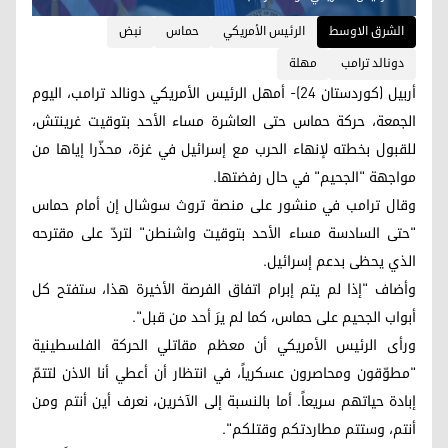
الشرق الاوسط
الرئيس الأمريكي
حماس
نبض
دونالد ترامب
مهلة
أربيل (كوردستان 24)- أمهل الرئيس الأمريكي دونالد ترامب، اليوم
الجمعة، حركة حماس حتى العاشرة مساء الأحد بتوقيت غرينتش،
للقبول بخطته لإنهاء الحرب مع إسرائيل في غزة، محذّرا إياها من
مواجهة "الجحيم" في حال رفضتها.
وقال ترامب في منشور على منصة تروث سوشال إن أمام حماس
"حتى السادسة مساء الأحد بتوقيت واشنطن" لتردّ على مقترحه
الذي يحظى بدعم إسرائيل.
وأضاف "إذا لم يتم إبرام اتفاق الفرصة الأخيرة هذا، ستفتح كل
أبواب الجحيم على حماس، كما لم يرَ أحد من قبل".
ورأى الرئيس الأمريكي أن معظم مقاتلي الحركة الفلسطينية
"مطوّقون ومحاصرون عسكرياً، في انتظار أن أعطي أنا الاذن لتتمّ
إبادة حياتهم سريعاً. أما بالنسبة إلى الآخرين، نعرف أين أنتم ومن
أنتم، وستتم مطاردتكم وقتلكم".