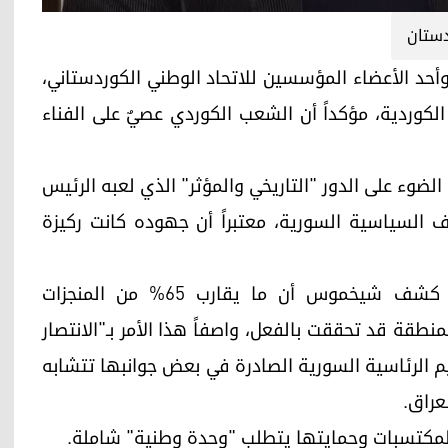
دستان
ردي البارز وأحد الأعضاء المؤسسين للاتحاد الوطني الكوردستاني،
كوردية، مؤكداً أن الشعب الكوردي عصيٌ على الفناء
ن 24"، سلط شيخموس الضوء على الدور "التاريخي والمؤثر" الذي لعبه الرئيس
ف السياسية السورية، معتبراً أن جهوده كانت ركيزة
وفي قراءة تحليلية للوضع الراهن في "روجآفا"، كشف شيخموس أن ما يقارب 65% من المنجزات
طقة قد تحققت بالفعل، واصفاً هذا الأمر بـ"الانتصار
اسيم الرئاسية السورية الصادرة في بعض جوانبها تتشابه
لمكتسبات وحمايتها يتطلب "وحدة وطنية" شاملة.