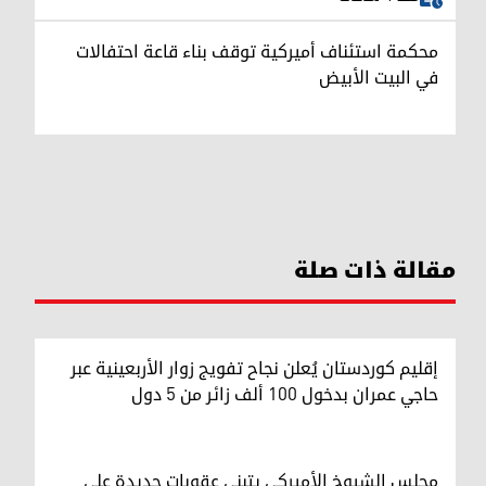
محكمة استئناف أميركية توقف بناء قاعة احتفالات
في البيت الأبيض
مقالة ذات صلة
إقليم كوردستان يُعلن نجاح تفويج زوار الأربعينية عبر
حاجي عمران بدخول 100 ألف زائر من 5 دول
مجلس الشيوخ الأميركي يتبنى عقوبات جديدة على