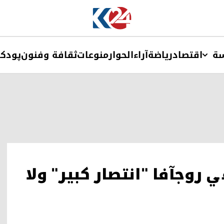
ة
اقتصاد
ریاضة
آراء
الحوار
منوعات
ثقافة وفنون
پودک
وجآفا "انتصار كبير" ولا