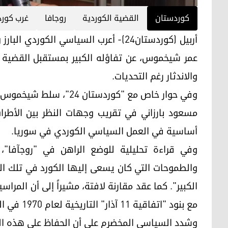
کوردستان
القضية الكوردية
روجافا
غرب كور
أربيل (كوردستان24)- أعرب السياسي الكو
عمر شيخموس، عن تفاؤله الكبير بمستقبل القضية ال
والاندثار رغم التحديات.
وفي حوار خاص مع "كوردستا
مسعود بارزاني في تقريب وجهات النظر بين الأطرا
أساسية في العمل السياسي الكوردي في سوريا.
والطموحات التي كان يسعى إليها الكورد في تلك المن
الكبير". كما عقد مقارنة لافتة، مشيراً إلى أن المر
مع بنود "اتفاقية 11 آذار" التاريخية لعام 1970 في العراق.
وشدد السياسي المخضرم على أن الحفاظ على هذه ا