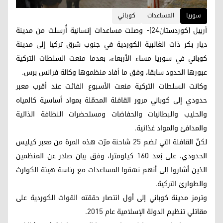
سوریا
المساعدات
كوباني
أربيل (كوردستان24)- وصلت مساعدات إنسانية أُرسلت من مدينة
ديار بكر ذات الغالبية الكوردية في جنوب شرق تركيا إلى مدينة
كوباني في سوريا مساء الأربعاء، بعدما منعت السلطات التركية
عبورها الحدود سابقا، وفق ما أفاد منظموها وكالة فرانس برس.
وكانت السلطات التركية منعت الأسبوع الفائت عند أقرب معبر
حدودي إلى كوباني مرور القافلة المحمّلة بمواد أساسية كالمياه
والحليب والبطانيات والحفاضات ومستحضرات النظافة الذاتية
والمدافئ والمواد غذائية.
لكنّ القافلة التي تضم 25 شاحنة مرّت هذه المرة من معبر كيليس
الحدودي، على بُعد 160 كيلومترا، وفق بيان صادر عن المنظمين
الذين أشاروا إلى أنهم نسّقوا المساعدات مع رئاسة هيئة الكوارث
والطوارئ التركية.
وترمز مدينة كوباني إلى أول انتصار حققته القوات الكوردية على
مقاتلي تنظيم الدولة الإسلامية عام 2015.