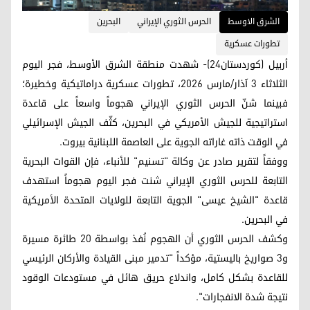
الشرق الاوسط
الحرس الثوري الإيراني
البحرين
تطورات عسكرية
أربيل (كوردستان24)- شهدت منطقة الشرق الأوسط، فجر اليوم
الثلاثاء 3 آذار/مارس 2026، تطورات عسكرية دراماتيكية وخطيرة؛
فبينما شنّ الحرس الثوري الإيراني هجوماً واسعاً على قاعدة
استراتيجية للجيش الأمريكي في البحرين، كثّف الجيش الإسرائيلي
في الوقت ذاته غاراته الجوية على العاصمة اللبنانية بيروت.
ووفقاً لتقرير صادر عن وكالة "تسنيم" للأنباء، فإن القوات البحرية
التابعة للحرس الثوري الإيراني شنت فجر اليوم هجوماً استهدف
قاعدة "الشيخ عيسى" الجوية التابعة للولايات المتحدة الأمريكية
في البحرين.
وكشف الحرس الثوري أن الهجوم نُفذ بواسطة 20 طائرة مسيرة
و3 صواريخ باليستية، مؤكداً "تدمير مبنى القيادة والأركان الرئيسي
للقاعدة بشكل كامل، واندلاع حريق هائل في مستودعات الوقود
نتيجة شدة الانفجارات".