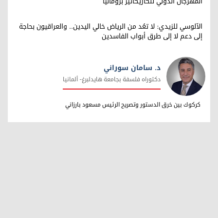
المهرجان الدولي للكاريكاتير برومانيا
الآلوسي للزيدي: لا تعُد من الرياض خالي اليدين.. والعراقيون بحاجة
إلى دعم لا إلى طرق أبواب الفاسدين
د. سامان سوراني
دکتوراه فلسفة بجامعة هایدلبرغ- ألمانیا
د. سامان سوراني
کرکوك بین خرق الدستور وتصریح الرئیس مسعود بارزاني