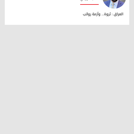
مهند محمود شوقي
العراق : ثروة... وأزمة رواتب