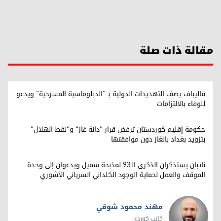
مقالة ذات صلة
قاليباف يصف التهديدات الدولية بـ "الدبلوماسية المسرحية" ويدعو
للوفاء بالالتزامات
حكومة إقليم كوردستان ترفض قرار "دانة غاز" و"نفط الهلال"
بتزويد بغداد بالغاز دون موافقتها
نائبان يستذكران الذكرى الـ93 لمذبحة سميل ويدعوان إلى وحدة
الموقف والعمل لحماية الوجود الكلداني السرياني الآشوري
مهند محمود شوقي
كاتب كوردي