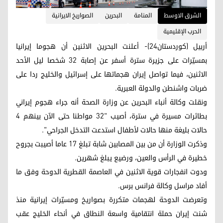
الشرق الاوسط
المنامة
البحرين
الصواريخ الايرانية
الحرب الإقليمية
أربيل (كوردستان24)- أعلنت البحرين الاثنين أن هجوما إيرانيا
بمسيّرات على جزيرة سترة أسفر عن إصابة 32 شخصا ليل الأحد
الاثنين، فيما تواصل إيران هجماتها على إسرائيل والخليج ردا على
ضربات واشنطن والدولة العبرية.
ونقلت وكالة أنباء البحرين عن وزارة الصحة أنه جراء هجوم إيراني
بطائرات مسيرة في سترة، أصيب "32 مواطنا حتى الآن بينهم 4
حالات بليغة منها حالات لأطفال استدعت التدخل الجراحي".
وذكرت الوزارة أن من بين المصابين شابة تبلغ 17 عاما أصيبت بجروح
خطيرة في الرأس والعين، ورضيع يبلغ شهرين.
ودوت انفجارات قوية الاثنين في العاصمة القطرية الدوحة وفق ما
أفاد مراسل وكالة فرانس برس.
وتعرضت الدوحة لهجمات متكررة بصواريخ ومسيّرات إيرانية منذ
شنت إيران حملة انتقامية واسعة النطاق في أنحاء الخليج عقب