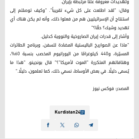
وتهديدات معروفة علناً مرتبطة بإيران.
وقال: "لقد اطلعت على كل شيء تقريباً". "وكيف توصلتم إلى
استنتاج أن الإسرائيليين هم من فعلوا ذلك، وأنه لم يكن هناك أي
تهديد وشيك؟ حقًا؟"
وأشار إلى قدرات إيران الصاروخية والنووية كدليل.
"ماذا عن الصواريخ الباليستية المضادة للسفن، وبرنامج الطائرات
المسيّرة، و440 كيلوغرامًا من اليورانيوم المخصب بنسبة 60%،
وهتافاتهم المتكررة "الموت لأمريكا"؟" قال بونجينو. "هذا ما
يُسمى دليلًا. في بعض الأوساط، نسمي ذلك، كما تعلمون، دليلًا."
المصدر: فوکس نیوز
Kurdistan24