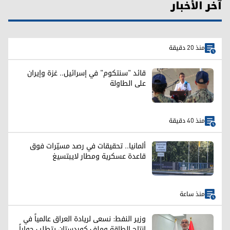
آخر الأخبار
منذ 20 دقيقة
قائد "سنتكوم" في إسرائيل.. غزة وإيران
على الطاولة
منذ 40 دقيقة
ألمانيا.. تحقيقات في رصد مسيّرات فوق
قاعدة عسكرية ومطار لايبتسيغ
منذ ساعة
وزير النفط: نسعى لريادة العراق عالمياً في
إنتاج الطاقة وملف كوردستان يتطلب حواراً