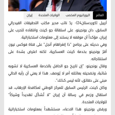
العالم
اليورانيوم المخصب
الولايات المتحدة
إيران
أربيل (كوردستان24)- ردّ نائب مدير مكتب التحقيقات الفيدرالي
السابق، دان بونجينو، على استقالة جو كينت وانتقاده للحرب على
إيران، مؤكداً أن موقفه لا يستند إلى معلومات استخباراتية.
وفي حديثه على برنامج "ذا إنغراهام أنجل" على قناة فوكس نيوز،
أقرّ بونجينو بخدمة كينت العسكرية، لكنه اعترض بشدة على
استنتاجاته.
وقال بونجينو: "إن تاريخ جو الحافل بالخدمة العسكرية لا تشوبه
شائبة، وتضحيته بعائلته أمر لا يُوصف. هذا لا يعني أن رأيه الحالي
مبني على حقائق، لأنه ليس كذلك".
وكان كينت، الرئيس السابق للمركز الوطني لمكافحة الإرهاب، قد
استقال وزعم في رسالة أن إيران "لا تُشكّل تهديداً وشيكاً"
للولايات المتحدة.
ورفض بونجينو هذا الادعاء، مستشهداً بمعلومات استخباراتية