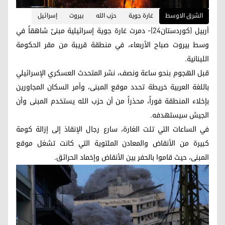
الشرق الاوسط
غارة جوية
حزب الله
بيروت
إسرائيل
أربيل (كوردستان24)- دمرت غارة جوية إسرائيلية مبنىً شاهقاً في
وسط بيروت صباح الأربعاء، في منطقة قريبة من مقر الحكومة
اللبنانية.
قبل الهجوم بنحو ساعة ونصف، نشر المتحدث العسكري الإسرائيلي
باللغة العربية خريطة تحدد موقع المبنى، وأمر السكان المجاورين
بإخلاء المنطقة فوراً، محذراً من أن حزب الله يستخدم المبنى وأن
الجيش سيستهدفه.
في الساعات التي تلت الغارة، سارع رجال الإنقاذ إلى إزالة كومة
كبيرة من الأنقاض والمعادن الملتوية التي كانت تشغل موقع
المبنى، حيث قاموا بالحفر بين الأنقاض وإخماد الحرائق.