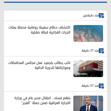
منذ دقيقتين
اكتشاف حطام سفينة رومانية محملة بمئات
الجرات الفخارية قبالة صقلية
منذ 37 دقيقة
نائب يطالب بتجميد عمل مجالس المحافظات
وموازناتها للدورة الحالية
منذ 57 دقيقة
بتهم فساد.. اعتقال مدير عام في وزارة
التجارة العراقية ضمن حملة "الفجر"