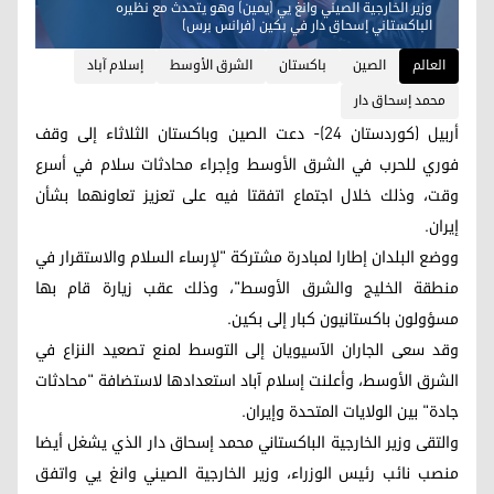
وزير الخارجية الصيني وانغ يي (يمين) وهو يتحدث مع نظيره
الباكستاني إسحاق دار في بكين (فرانس برس)
العالم
الصين
باكستان
الشرق الأوسط
إسلام آباد
محمد إسحاق دار
أربيل (كوردستان 24)- دعت الصين وباكستان الثلاثاء إلى وقف
فوري للحرب في الشرق الأوسط وإجراء محادثات سلام في أسرع
وقت، وذلك خلال اجتماع اتفقتا فيه على تعزيز تعاونهما بشأن
إيران.
ووضع البلدان إطارا لمبادرة مشتركة "لإرساء السلام والاستقرار في
منطقة الخليج والشرق الأوسط"، وذلك عقب زيارة قام بها
مسؤولون باكستانيون كبار إلى بكين.
وقد سعى الجاران الآسيويان إلى التوسط لمنع تصعيد النزاع في
الشرق الأوسط، وأعلنت إسلام آباد استعدادها لاستضافة "محادثات
جادة" بين الولايات المتحدة وإيران.
والتقى وزير الخارجية الباكستاني محمد إسحاق دار الذي يشغل أيضا
منصب نائب رئيس الوزراء، وزير الخارجية الصيني وانغ يي واتفق