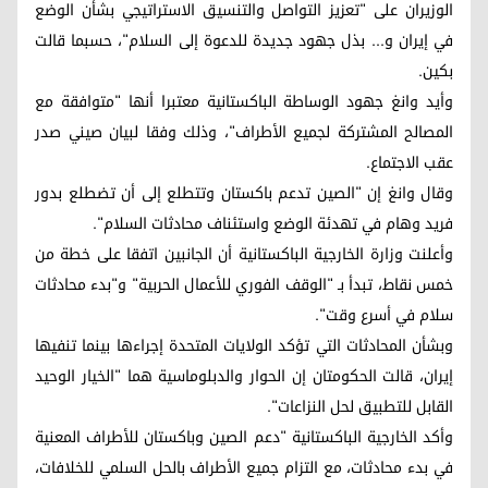
الوزيران على "تعزيز التواصل والتنسيق الاستراتيجي بشأن الوضع
في إيران و... بذل جهود جديدة للدعوة إلى السلام"، حسبما قالت
بكين.
وأيد وانغ جهود الوساطة الباكستانية معتبرا أنها "متوافقة مع
المصالح المشتركة لجميع الأطراف"، وذلك وفقا لبيان صيني صدر
عقب الاجتماع.
وقال وانغ إن "الصين تدعم باكستان وتتطلع إلى أن تضطلع بدور
فريد وهام في تهدئة الوضع واستئناف محادثات السلام".
وأعلنت وزارة الخارجية الباكستانية أن الجانبين اتفقا على خطة من
خمس نقاط، تبدأ بـ "الوقف الفوري للأعمال الحربية" و"بدء محادثات
سلام في أسرع وقت".
وبشأن المحادثات التي تؤكد الولايات المتحدة إجراءها بينما تنفيها
إيران، قالت الحكومتان إن الحوار والدبلوماسية هما "الخيار الوحيد
القابل للتطبيق لحل النزاعات".
وأكد الخارجية الباكستانية "دعم الصين وباكستان للأطراف المعنية
في بدء محادثات، مع التزام جميع الأطراف بالحل السلمي للخلافات،