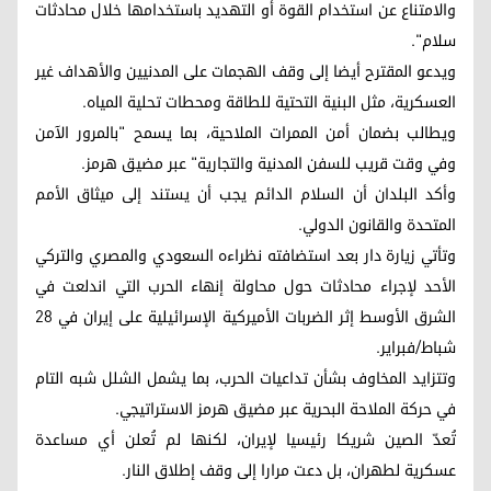
والامتناع عن استخدام القوة أو التهديد باستخدامها خلال محادثات
سلام".
ويدعو المقترح أيضا إلى وقف الهجمات على المدنيين والأهداف غير
العسكرية، مثل البنية التحتية للطاقة ومحطات تحلية المياه.
ويطالب بضمان أمن الممرات الملاحية، بما يسمح "بالمرور الآمن
وفي وقت قريب للسفن المدنية والتجارية" عبر مضيق هرمز.
وأكد البلدان أن السلام الدائم يجب أن يستند إلى ميثاق الأمم
المتحدة والقانون الدولي.
وتأتي زيارة دار بعد استضافته نظراءه السعودي والمصري والتركي
الأحد لإجراء محادثات حول محاولة إنهاء الحرب التي اندلعت في
الشرق الأوسط إثر الضربات الأميركية الإسرائيلية على إيران في 28
شباط/فبراير.
وتتزايد المخاوف بشأن تداعيات الحرب، بما يشمل الشلل شبه التام
في حركة الملاحة البحرية عبر مضيق هرمز الاستراتيجي.
تُعدّ الصين شريكا رئيسيا لإيران، لكنها لم تُعلن أي مساعدة
عسكرية لطهران، بل دعت مرارا إلى وقف إطلاق النار.