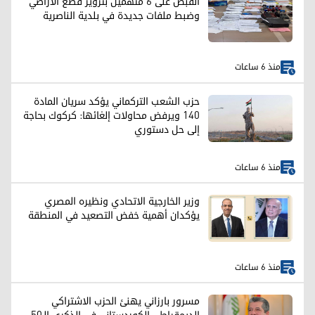
القبض على 6 متهمين بتزوير قطع الأراضي
وضبط ملفات جديدة في بلدية الناصرية
منذ 6 ساعات
حزب الشعب التركماني يؤكد سريان المادة
140 ويرفض محاولات إلغائها: كركوك بحاجة
إلى حل دستوري
منذ 6 ساعات
وزير الخارجية الاتحادي ونظيره المصري
يؤكدان أهمية خفض التصعيد في المنطقة
منذ 6 ساعات
مسرور بارزاني يهنئ الحزب الاشتراكي