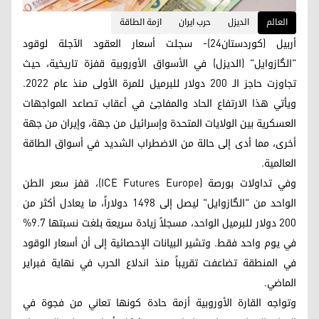
العالم
الديزل
حرب ايران
ازمة الطاقة
أربيل (كوردستان24)- سجلت أسعار العقود الآجلة لوقود
"الگازوایل" (الديزل) في الأسواق الأوروبية قفزة تاريخية، حيث
تجاوزت حاجز الـ 200 دولار للبرميل للمرة الأولى منذ عام 2022.
ويأتي هذا الارتفاع الحاد والمفاجئ في أعقاب تصاعد المواجهات
العسكرية بين الولايات المتحدة وإسرائيل من جهة، وإيران من جهة
أخرى، مما أدى إلى حالة من الاضطراب الشديد في أسواق الطاقة
العالمية.
وفي تداولات بورصة (ICE Futures Europe)، قفز سعر الطن
الواحد من "الگازوایل" ليصل إلى 1498 دولاراً، ما يعادل أكثر من
200 دولار للبرميل الواحد، مسجلاً زيادة سريعة بلغت نسبتها 9.7%
في يوم واحد فقط. وتشير البيانات الإحصائية إلى أن أسعار الوقود
في المنطقة تضاعفت تقريباً منذ اندلاع الحرب في نهاية فبراير
الماضي.
وتواجه القارة الأوروبية أزمة حادة كونها تعاني من فجوة في