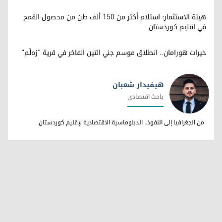
هيئة الاستثمار: استلام أكثر من 150 ألف طن من محصول القمح
في إقليم كوردستان
خيرات هورامان.. انطلاق موسم جني التين الفاخر في قرية "زەڵم"
هيفيدار شعبان
باحث اقتصادي
هيفيدار شعبان
من الجغرافيا إلى النفوذ.. الدبلوماسية الاقتصادية لإقليم كوردستان