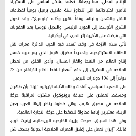
الإنتاج المحلي، مما يجعلها تعتمد بشكل أساسي على الاستيراد
لتأمين احتياجاتها التي تتجاوز ستة ملايين برميل يومياً لقطاعات
النقل والشحن والبناء، وفقاً لتقرير وكالة "بلومبرغ". وقد تحول
الشرق الأوسط إلى المورد الرئيسي والبديل لروسيا بعد العقوبات
التي فرضت على الأخيرة إثر الحرب في أوكرانيا.
تأتي هذه الأزمة في وقت تهدد فيه الحرب الدائرة ممرات نقل
الطاقة الاستراتيجية، وتحديداً مضيق هرمز الذي يمر عبره خمس
إنتاج العالم من النفط والغاز المسال. وأدى القلق من تعطل
الملاحة في المضيق إلى دفع أسعار النفط الخام للارتفاع من 72
دولاراً إلى 106 دولارات للبرميل.
على الصعيد السياسي، أفادت وكالة الأنباء الإيرانية "إرنا" بأن طهران
ومسقط تعملان على صياغة بروتوكول مشترك لمراقبة حركة
الملاحة في مضيق هرمز، وهي خطوة ينظر إليها الغرب بعين
الريبة، معتبرين إياها محاولة للضغط على حركة التجارة العالمية.
وفي هذا السياق، صرحت وزيرة الخارجية البريطانية، إيفيت كوبر،
قائلة: "إيران تعمل على إغلاق الممرات الملاحية الدولية بهدف شل