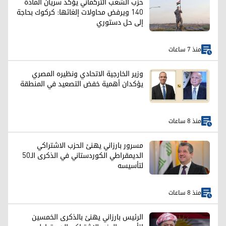
حزب الشعب التركماني يؤكد سريان المادة
140 ويرفض محاولات إلغائها: كركوك بحاجة
إلى حل دستوري
منذ 7 ساعات
وزير الخارجية الاتحادي ونظيره المصري
يؤكدان أهمية خفض التصعيد في المنطقة
منذ 8 ساعات
مسرور بارزاني يهنئ الحزب الاشتراكي
الديمقراطي الكوردستاني في الذكرى الـ50
لتأسيسه
منذ 8 ساعات
الرئيس بارزاني يهنئ بالذكرى الخمسين