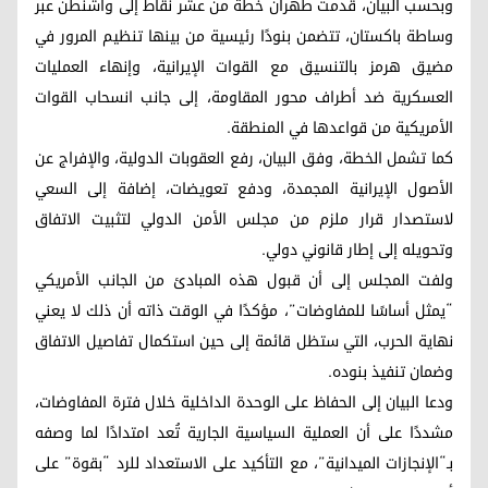
وبحسب البيان، قدمت طهران خطة من عشر نقاط إلى واشنطن عبر
وساطة باكستان، تتضمن بنودًا رئيسية من بينها تنظيم المرور في
مضيق هرمز بالتنسيق مع القوات الإيرانية، وإنهاء العمليات
العسكرية ضد أطراف محور المقاومة، إلى جانب انسحاب القوات
الأمريكية من قواعدها في المنطقة.
كما تشمل الخطة، وفق البيان، رفع العقوبات الدولية، والإفراج عن
الأصول الإيرانية المجمدة، ودفع تعويضات، إضافة إلى السعي
لاستصدار قرار ملزم من مجلس الأمن الدولي لتثبيت الاتفاق
وتحويله إلى إطار قانوني دولي.
ولفت المجلس إلى أن قبول هذه المبادئ من الجانب الأمريكي
“يمثل أساسًا للمفاوضات”، مؤكدًا في الوقت ذاته أن ذلك لا يعني
نهاية الحرب، التي ستظل قائمة إلى حين استكمال تفاصيل الاتفاق
وضمان تنفيذ بنوده.
ودعا البيان إلى الحفاظ على الوحدة الداخلية خلال فترة المفاوضات،
مشددًا على أن العملية السياسية الجارية تُعد امتدادًا لما وصفه
بـ“الإنجازات الميدانية”، مع التأكيد على الاستعداد للرد “بقوة” على