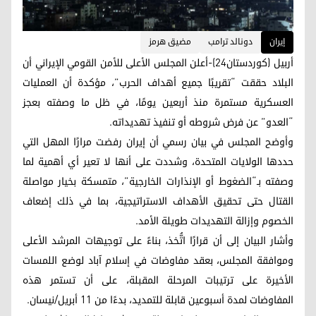
إيران
دونالد ترامب
مضيق هرمز
أربيل (كوردستان24)-أعلن المجلس الأعلى للأمن القومي الإيراني أن
البلاد حققت “تقريبًا جميع أهداف الحرب”، مؤكدة أن العمليات
العسكرية مستمرة منذ أربعين يومًا، في ظل ما وصفته بعجز
“العدو” عن فرض شروطه أو تنفيذ تهديداته.
وأوضح المجلس في بيان رسمي أن إيران رفضت مرارًا المهل التي
حددها الولايات المتحدة، وشددت على أنها لا تعير أي أهمية لما
وصفته بـ“الضغوط أو الإنذارات الخارجية”، متمسكة بخيار مواصلة
القتال حتى تحقيق الأهداف الاستراتيجية، بما في ذلك إضعاف
الخصوم وإزالة التهديدات طويلة الأمد.
وأشار البيان إلى أن قرارًا اتُّخذ، بناءً على توجيهات المرشد الأعلى
وموافقة المجلس، بعقد مفاوضات في إسلام آباد لوضع اللمسات
الأخيرة على ترتيبات المرحلة المقبلة، على أن تستمر هذه
المفاوضات لمدة أسبوعين قابلة للتمديد، بدءًا من 11 أبريل/نيسان.