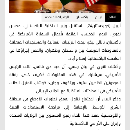
العالم
ايران
باكستان
الولايات المتحدة
أربيل (كوردستان24)- استقبل وزير الداخلية الباكستاني، محسن
نقوي، اليوم الخميس، القائمة بأعمال السفارة الأمريكية في
باكستان، ناتالي بيكر، لبحث الترتيبات النهائية والمستجدات المتعلقة
بالمفاوضات المرتقبة بين واشنطن وطهران، والمقرر إجراؤها في
العاصمة الباكستانية إسلام آباد.
وكشف نقوي في بيان رسمي، أن جيه دي فانس، نائب الرئيس
الأمريكي، سيشارك في هذه المفاوضات كضيف خاص، رفقة
المبعوثين الخاصين ستيف ويتكوف وجاريد كوشنر، لتمثيل الجانب
الأمريكي في المحادثات المنتظرة مع الجانب الإيراني.
وذكر البيان أن الاجتماع تناول بعمق تطورات الأوضاع في منطقة
الشرق الأوسط، بالإضافة إلى مراجعة الاستعدادات الفنية
واللوجستية لعقد هذا اللقاء رفيع المستوى بين الولايات المتحدة
وإيران على الأراضي الباكستانية.