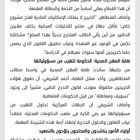
أن هذا القطاع يعاني أساساً من التخمة والبطالة المقنعة.
وأضاف المتظاهر: "الخريج لا يمتلك الإمكانيات المادية لفتح مشروع
خاص؛ فأقل جهاز في مختبر للتحليلات المرضية يكلف ملايين
الدنانير، من أين يأتي الطالب المتخرج حديثاً بهذا المبلغ؟ مشكلتنا
تكمن في الوعود غير المنفذة وغياب تطبيق القانون الذي يضمن
حقنا كخريجين أفنوا سنوات عمرهم في الدراسة".
نقابة المهن الصحية: الحكومة تتهرب من مسؤولياتها
من جانبها، ساندت نقابة المهن الصحية في واسط مطالب
المتظاهرين. وأكد ممثل النقابة، أحمد الشريفي، أن حقوق هؤلاء
الخريجين مكفولة بموجب قانون التدرج الطبي، مشيراً إلى وجود
"تسويف ومماطلة" من قبل الحكومات المتعاقبة.
وأضاف الشريفي أن الجهات المركزية تحاول التهرب من
مسؤولياتها عبر رمي الكرة في ملعب الحكومات المحلية، منتقداً
غياب التعاون والحلول الجذرية لإنهاء أزمة هذه الشريحة المهمة.
أولياء الأمور يناشدون والمحتجون يلوّحون بالتصعيد
ولم تقتصر التظاهرة على الخريجين فحسب، بل شهدت مشاركة