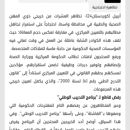
تظاهرة احتجاجية
أربيل (كوردستان24)- تظاهر العشرات من خريجي ذوي المهن
الصحية والطبية في محافظة واسط، احتجاجاً على استمرار تجاهل
مطالبهم بالتعيين المركزي، في مفارقة تعكس حجم المعاناة؛ حيث
تقف هذه الكوادر الشابة عاطلة عن العمل في وقت تعاني فيه
المؤسسات الصحية الحكومية من حاجة ماسة للملاكات المتخصصة.
ورفع المحتجون لافتات تطالب الحكومة المركزية ووزارة الصحة
بإنصافهم وتوفير درجات وظيفية تضمن استقرارهم، مؤكدين
تمسكهم بحقهم القانوني في التعيين المركزي استناداً إلى "قانون
التدرج الطبي رقم (6) لسنة 2000"، والذي يكفل تعيين خريجي
هذه المجموعات.
رفض قاطع لـ "برنامج التدريب الوطني"
وعبر المتظاهرون عن رفضهم التام للمقترحات الحكومية التي
وصفوها بـ"الفاشلة"، وعلى رأسها "برنامج التدريب الوطني". وفي
هذا السياق، أوضح أحد الخريجين المحتجين أن البرنامج يفرض
عليهم التدريب لمدة عامين للعمل لاحقاً في القطاع الخاص، مؤكداً