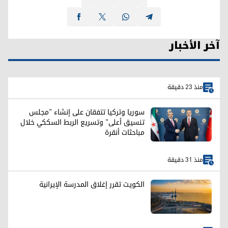
آخر الأخبار
منذ 23 دقيقة
سوريا وتركيا تتفقان على إنشاء "مجلس
تنسيق أعلى" وتسريع الربط السككي خلال
مباحثات أنقرة
منذ 31 دقيقة
الكويت تقرر إغلاق المدرسة الإيرانية