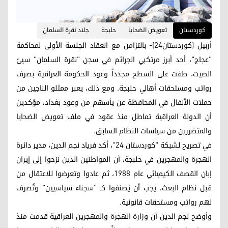
کوردستان
تعويض الضحايا
حلبجة
جلاد نقرة السلمان
أربيل (كوردستان24)- بالتزامن مع انعقاد الجلسة الأولى لمحاكمة
"عجاج"، أحد أبرز مرتكبي الجرائم في سجن "نقرة السلمان" سيئ
الصيت، طفت على السطح مجدداً وعود الحكومة العراقية بصرف
رواتب ومستحقات أهالي حلبجة. ومع ذلك، يعبر ممثلو الناجين من
حملات الأنفال في المحافظة عن يأسهم من وعود بغداد، مؤكدين
أن الدولة العراقية تماطل منذ عقود في ملف تعويض الضحايا
والمتضررين من سياسات النظام السابق.
في تصريح لشبكة "كوردستان 24"، أكد فرياد نجم الدين، مدير دائرة
الهجرة والمهجرين في حلبجة، أن المواطنين الذين نزحوا إلى إيران
إبان القصف الكيميائي عام 1988، ثم عادوا وتعرضوا للاعتقال من
قبل نظام البعث، يجب أن يُصنفوا كـ "سجناء سياسيين" وتُصرف
لهم رواتب ومستحقات قانونية.
وأوضح نجم الدين أن وزارة الهجرة والمهجرين العراقية قدمت منذ