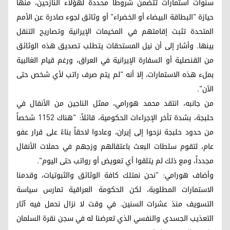
سنوات استمارات تتضمن شروطاً محددة لهؤلاء النازحين، منها
حيازة "البطاقة البيضاء أو الخضراء" أو وثائق لجوء صادرة عن الأمم
المتحدة تثبت إقامتهم في المخيمات الإيرانية وتصاريح التنقل
بينها. وأشار إلى أن نيل المستحقات يتطلب تصديق هذه الوثائق
من القنصلية أو السفارة الإيرانية في العراق، ورغم قيام الغالبية
بملء هذه الاستمارات، إلا أنه "لم يتم صرف راتب لأي شخص حتى
الآن".
من جانبه، انتقد محمد هورامي، ممثل الناجين من الأنفال في
حلبجة، بشدة تأخر الإجراءات الحكومية، قائلاً: "هناك 1152 شخصاً
من حدود حلبجة نزحوا إلى إيران، وعادوا لاحقاً بناءً على قرار عفو
عام، لتقوم سلطات البعث باعتقالهم وزجهم في حملات الأنفال
مجدداً، ومع ذلك لم يتلقوا أي تعويض أو رواتب حتى اليوم".
وأضاف هورامي: "نحن نمتلك كافة الوثائق والثبوتيات، وقدمنا
الاستمارات المطلوبة، لكن الحكومة العراقية تمارس سياسة
التسويف منذ عشرات السنين. في وقت لا نزال نحمل فيه آثار
التعذيب الجسدي والنفسي الذي تعرضنا له في سجن نقرة السلمان