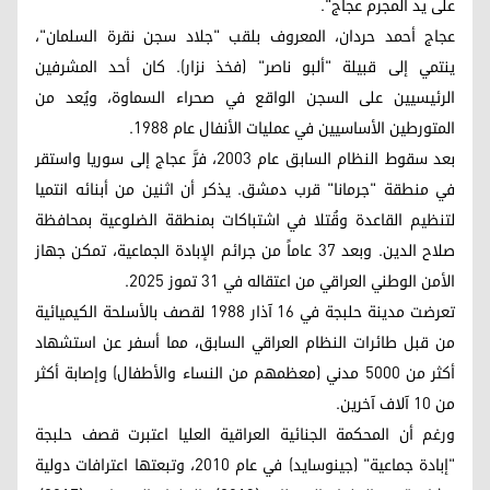
على يد المجرم عجاج".
عجاج أحمد حردان، المعروف بلقب "جلاد سجن نقرة السلمان"،
ينتمي إلى قبيلة "ألبو ناصر" (فخذ نزار). كان أحد المشرفين
الرئيسيين على السجن الواقع في صحراء السماوة، ويُعد من
المتورطين الأساسيين في عمليات الأنفال عام 1988.
بعد سقوط النظام السابق عام 2003، فرَّ عجاج إلى سوريا واستقر
في منطقة "جرمانا" قرب دمشق. يذكر أن اثنين من أبنائه انتميا
لتنظيم القاعدة وقُتلا في اشتباكات بمنطقة الضلوعية بمحافظة
صلاح الدين. وبعد 37 عاماً من جرائم الإبادة الجماعية، تمكن جهاز
الأمن الوطني العراقي من اعتقاله في 31 تموز 2025.
تعرضت مدينة حلبجة في 16 آذار 1988 لقصف بالأسلحة الكيميائية
من قبل طائرات النظام العراقي السابق، مما أسفر عن استشهاد
أكثر من 5000 مدني (معظمهم من النساء والأطفال) وإصابة أكثر
من 10 آلاف آخرين.
ورغم أن المحكمة الجنائية العراقية العليا اعتبرت قصف حلبجة
"إبادة جماعية" (جينوسايد) في عام 2010، وتبعتها اعترافات دولية