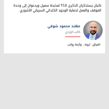
نائبان يستذكران الذكرى الـ93 لمذبحة سميل ويدعوان إلى وحدة
الموقف والعمل لحماية الوجود الكلداني السرياني الآشوري
مهند محمود شوقي
كاتب كوردي
مهند محمود شوقي
العراق : ثروة... وأزمة رواتب