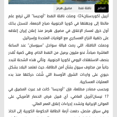
العالم
ناقلة نفط
مضيق هرمز
أربيل (كوردستان24)- وصلت ناقلة النفط "أوديسا" التي ترفع علم
مالطا إلى وجهتها في كوريا الجنوبية صباح الجمعة، لتسجل بذلك
أول خرق لمسار الإغلاق في مضيق هرمز منذ إعلان إيران إغلاقه
على خلفية النزاع العسكري مع الولايات المتحدة وإسرائيل.
وحملت الناقلة، التي رصت قبالة سواحل "سيوسان" عند الساعة
العاشرة صباحاً، نحو مليون برميل من النفط الخام، وهي كمية تُقدر
بنصف الاستهلاك اليومي لكوريا الجنوبية. وتأتي هذه الشحنة لتبدد
جانباً من مخاوف سيول بشأن أمن الطاقة، حيث تعتمد البلاد بشكل
حيوي على واردات الشرق الأوسط التي شُلت حركتها منذ بدء
العمليات العسكرية.
وبحسب مصادر مطلعة، فإن "أوديسا" كانت قد عبرت المضيق في
17 نيسان/أبريل الماضي، أي قبيل فرض الحصار الأمريكي على
الموانئ الإيرانية وتشدد إجراءات إغلاق الممر المائي.
وفي سياق متصل، دفعت أزمة الطاقة الحكومة الكورية إلى اتخاذ