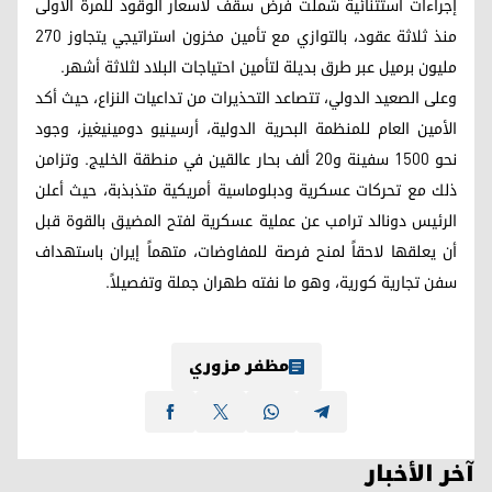
إجراءات استثنائية شملت فرض سقف لأسعار الوقود للمرة الأولى
منذ ثلاثة عقود، بالتوازي مع تأمين مخزون استراتيجي يتجاوز 270
مليون برميل عبر طرق بديلة لتأمين احتياجات البلاد لثلاثة أشهر.
وعلى الصعيد الدولي، تتصاعد التحذيرات من تداعيات النزاع، حيث أكد
الأمين العام للمنظمة البحرية الدولية، أرسينيو دومينيغيز، وجود
نحو 1500 سفينة و20 ألف بحار عالقين في منطقة الخليج. وتزامن
ذلك مع تحركات عسكرية ودبلوماسية أمريكية متذبذبة، حيث أعلن
الرئيس دونالد ترامب عن عملية عسكرية لفتح المضيق بالقوة قبل
أن يعلقها لاحقاً لمنح فرصة للمفاوضات، متهماً إيران باستهداف
سفن تجارية كورية، وهو ما نفته طهران جملة وتفصيلاً.
مظفر مزوري
آخر الأخبار