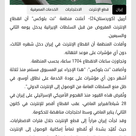
إيران
قطع الإنترنت
الاحتجاجات
الخدمات المصرفية
أربيل (كوردستان24)- أعلنت منظمة "نت بلوكس" أن انقطاع
الإنترنت المفروض من قبل السلطات الإيرانية يدخل يومه الثاني
والسبعين.
وأفادت المنظمة أن انقطاع الإنترنت في إيران دخل شهره الثالث،
دون أي مؤشرات على موعد انتهائه.
وتجاوزت ساعات الانقطاع 1704 ساعة، بحسب المنظمة.
وأضافت "نت بلوكس": "هذا الإجراء غير المسبوق مستمر منذ ثلاثة
أشهر دون أي مؤشرات على عودة الخدمة على نطاق أوسع، في
ظل منع السلطات العامة من الوصول إلى الإنترنت الدولي".
وتُفرض هذه القيود منذ الهجوم الأمريكي الإسرائيلي على إيران في
28 شباط/فبراير الماضي، عقب انقطاع أقصر للإنترنت في كانون
الثاني/ يناير الماضي وسط احتجاجات مناهضة للحكومة.
وقد لجأت إيران مراراً إلى قطع الإنترنت خلال فترات الاضطرابات،
حيث تُقيّد بشدة أو تُقطع تماماً إمكانية الوصول إلى الإنترنت