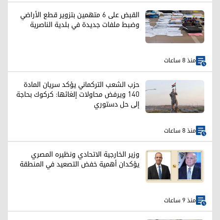
القبض على 6 متهمين بتزوير قطع الأراضي
وضبط ملفات جديدة في بلدية الناصرية
منذ 8 ساعات
حزب الشعب التركماني يؤكد سريان المادة
140 ويرفض محاولات إلغائها: كركوك بحاجة
إلى حل دستوري
منذ 8 ساعات
وزير الخارجية الاتحادي ونظيره المصري
يؤكدان أهمية خفض التصعيد في المنطقة
منذ 9 ساعات