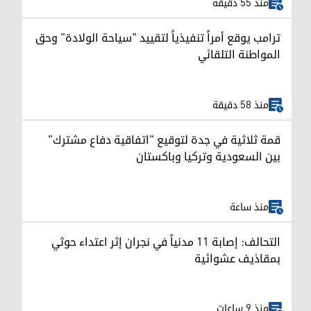
منذ 55 دقيقة
ترامب يوقع أمراً تنفيذياً لتقييد "سياحة الولادة" وحق
المواطنة التلقائي
منذ 58 دقيقة
قمة ثلاثية في جدة لتوقيع "اتفاقية دفاع مشترك"
بين السعودية وتركيا وباكستان
منذ ساعة
التحالف: إصابة 11 مدنياً في نجران إثر اعتداء حوثي
بمقاذيف عشوائية
منذ 9 ساعات