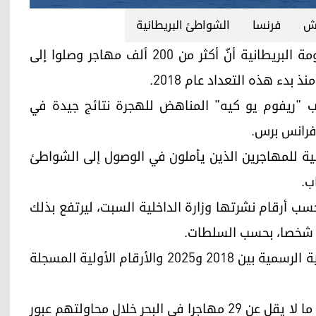
نش
فرنسا
الشواطئ البريطانية
أربيل (كوردستان 24)- أظهرت أحدث إحصاءات للحكومة البريطانية أنّ أكثر من 200 ألف مهاجر وصلوا إلى
بدء هذه التعداد عام 2018.
 "ريفوم يو كيه" المناهض للهجرة نتائج جيدة في
 فرانس برس.
سية للمهاجرين الذين يأملون في الوصول إلى الشواطئ
ب.
حد، بحسب أرقام نشرتها وزارة الداخلية السبت، ليرتفع بذلك
يتم احتساب هذا الرقم باستخدام الإحصاءات الحكومية الرسمية بين 2018 و2025 والأرقام الأولية المسجلة
واستنادا إلى مصادر رسمية فرنسية وبريطانية، قضى ما لا يقل عن 29 مهاجرا في البحر خلال محاولتهم عبور