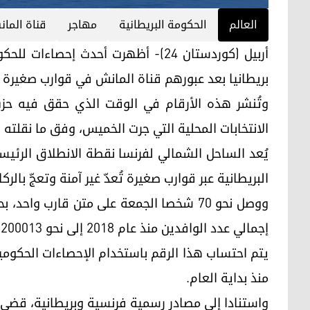
العالم
الحكومة البريطانية
مهاجر
قناة الما
بريطانيا بعد عبورهم قناة المانش في قوارب صغيرة منذ 
وتُنشر هذه الأرقام في الوقت الذي حقق فيه حزب
الانتخابات المحلية التي جرت الخميس، وفق ما نقلته
يُعد الساحل الشمالي لفرنسا نقطة الانطلاق الرئي
البريطانية عبر قوارب صغيرة تُعدّ غير آمنة وتعجّ بالركا
ووصل نحو 70 شخصا الجمعة على متن قارب وا
إجمالي عدد الوافدين منذ عام 2018 إلى نحو 200013 شخصا، بحسب السلطات.
منذ بداية العام.