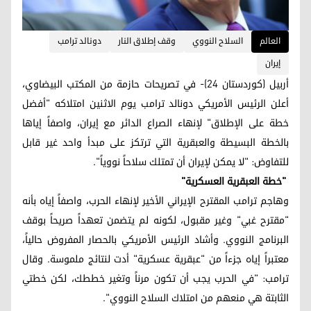
العالم
السلاح النووي
وقف إطلاق النار
دونالد ترامب
إيران
أربيل (كوردستان 24)- في تصريحات حازمة من المكتب البيضاوي،
أعلن الرئيس الأمريكي دونالد ترامب يوم الاثنين امتلاكه "أفضل
خطة على الإطلاق" لإنهاء الصراع الدائر مع إيران، واصفاً إياها
بالخطة البسيطة والعبقرية التي ترتكز على مبدأ واحد غير قابل
للتفاوض: "لا يمكن لإيران أن تمتلك سلاحاً نووياً".
"خطة العبقرية العسكرية"
وهاجم ترامب المقترح الإيراني الأخير لإنهاء الحرب، واصفاً إياه بأنه
"مقترح غبي" وغير مقبول، لكونه لم يتضمن تعهداً صريحاً بوقف
البرنامج النووي. وأشاد الرئيس الأمريكي بالحصار المفروض حالياً،
معتبراً إياه جزءاً من "عبقرية عسكرية" أدت لنتائج ملموسة. وقال
ترامب: "في الحرب يجب أن تكون مرناً وتغير خططك، لكن خطتي
الثابتة هي منعهم من امتلاك السلاح النووي".