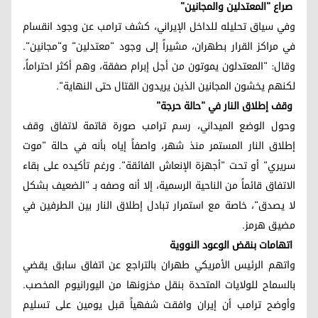
صراع "المعتدلين والمجانين"
وفي سياق تحليله للداخل الإيراني، كشف ترامب عن وجود انقسام
في مراكز القرار بطهران، مشيراً إلى وجود "معتدلين" و"مجانين".
وقال: "المعتدلون يموتون من أجل إبرام صفقة، وهم أكثر احتراماً،
لكنهم يخشون المجانين الذين يريدون القتال حتى النهاية".
وقف إطلاق النار في "حالة حرجة"
وحول الوضع الميداني، رسم ترامب صورة قاتمة لاتفاق وقف
إطلاق النار المستمر منذ شهر، واصفاً إياه بأنه في حالة "موت
سريري" أو تحت "أجهزة الإنعاش الفائقة". ورغم تأكيده على بقاء
الاتفاق قائماً من الناحية الرسمية، إلا أنه وصفه بـ "الضعيف بشكل
لا يصدق"، خاصة مع استمرار تبادل إطلاق النار بين الطرفين في
مضيق هرمز.
اتهامات بنقض الوعود النووية
واتهم الرئيس الأمريكي طهران بالتراجع عن اتفاق سابق يقضي
بالسماح للولايات المتحدة بنقل مخزونها من اليورانيوم المخصب.
وأوضح ترامب أن إيران وافقت شفهياً قبل يومين على تسليم