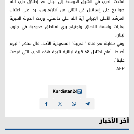
امتدت الحرب في الشرق الأوسط إلى لبنان مع إطلاق حزب الله
صواريخ على إسرائيل في الثاني من آذار/مارس، ردا على اغتيال
المرشد الأعلى الإيراني آية الله علي خامنئي. وردت الدولة العبرية
بغارات واسعة النطاق واجتياح بري لمناطق حدودية في جنوب
لبنان.
وفي مقابلة مع قناة "العربية" السعودية الأحد، قال سلام "اليوم
أصبحنا أمام احتلال 68 قرية لبنانية نتيجة هذه الحرب التي فرضت
علينا".
AFP
Kurdistan24
آخر الأخبار