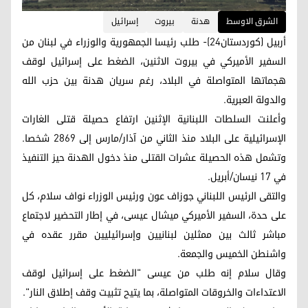
الشرق الاوسط
هدنة
بيروت
إسرائيل
أربيل (كوردستان24)- طلب رئيسا الجمهورية والوزراء في لبنان من
السفير الأميركي في بيروت الاثنين، الضغط على إسرائيل لوقف
هجماتها المتواصلة في البلاد، رغم سريان هدنة بين حزب الله
والدولة العبرية.
وأعلنت السلطات اللبنانية الإثنين ارتفاع حصيلة قتلى الغارات
الإسرائيلية على البلاد منذ الثاني من آذار/مارس إلى 2869 شخصا.
وتشمل هذه الحصيلة عشرات القتلى منذ دخول الهدنة حيز التنفيذ
في 17 نيسان/أبريل.
والتقى الرئيس اللبناني جوزاف عون ورئيس الوزراء نواف سلام، كل
على حدة، السفير الأميركي ميشال عيسى، في إطار التحضير لاجتماع
مباشر ثالث بين ممثلين لبنانيين وإسرائيليين مقرر عقده في
واشنطن الخميس والجمعة.
وقال سلام إنه طلب من عيسى "الضغط على إسرائيل لوقف
الاعتداءات والخروقات المتواصلة، بما يتيح تثبيت وقف إطلاق النار".