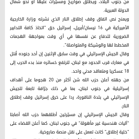
من جنوب البلاد، ويطلق صواريخ ومسيّرات عليها أو نحو شمال
الدولة العبرية.
ويمنح نص اتفاق وقف إطلاق النار الذي نشرته وزارة الخارجية
الأميركية في 16 نيسان/أبريل، إسرائيل حق "اتخاذ كافة التدابير
الضرورية للدفاع عن نفسها في أي وقت بمواجهة الهجمات
المخطط لها والوشيكة والمتواصلة".
وقال الجيش الإسرائيلي في وقت سابق الإثنين إن أحد جنوده قُتل
في معارك قرب الحدود مع لبنان، لترتفع خسائره منذ بدء الحرب إلى
18 عسكريا ومتعاقد مدني واحد.
من جهته أعلن حزب الله شن أكثر من 20 هجوما على أهداف
إسرائيلية في جنوب لبنان، بما في ذلك جرّافة تابعة للجيش
الإسرائيلي في بلدة الناقورة، ردا على خرق إسرائيل وقف إطلاق
النار.
وقال الجيش الإسرائيلي إن مسيّرتين أطلقهما حزب الله أصابتا
"آليات هندسية غير مأهولة" في جنوب لبنان، كما أعلن القضاء على
"خلية إطلاق" كانت تعمل على نقل منصة صاروخية.