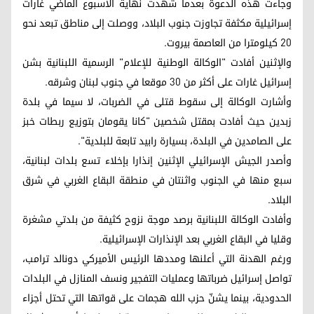
وجاءت هذه الدعوة بعدما شهدت نهاية الأسبوع الماضي غارات
إسرائيلية مكثفة تجاوزت جنوب البلاد، ووصلت إلى مناطق تبعد نحو
20 كيلومترا من العاصمة بيروت.
والإثنين أفادت "الوكالة الوطنية للإعلام" الرسمية اللبنانية بشن
إسرائيل غارات على أكثر من 30 موقعا في جنوب لبنان وشرقه.
وأشارت الوكالة إلى سقوط قتلى في الضربات، لا سيما في بلدة
زبدين حيث أفادت بمقتل شخصين "كانا يقومان بتوزيع ربطات خبز
على الصامدين في البلدة، بسيارة رابيد تابعة للبلدية".
وأصدر الجيش الإسرائيلي الإثنين إنذارا بإخلاء تسع بلدات لبنانية،
سبع منها في الجنوب واثنتان في منطقة البقاع الغربي في شرق
البلاد.
وأفادت الوكالة اللبنانية برصد موجة نزوح كثيفة من بلدتي مشغرة
وقليا في البقاع الغربي بعد الإنذارات الإسرائيلية.
ورغم الهدنة التي أعلنها ومددها الرئيس الأميركي دونالد ترامب،
تواصل إسرائيل ضرباتها وعمليات التفجير ونسف المنازل في البلدات
الحدودية، بينما يشنّ حزب الله هجمات على قواتها التي تحتل أجزاء