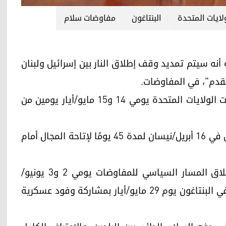
لايات المتحدة
البنتاغون
مفاوضات سلام
جية الأمريكية أنه سيتم تمديد وقف إطلاق النار بين إسرائيل ولبنان
وقالت وزارة الخارجية الأمريكية، في بيان، "استضافت الولايات المتحدة يومي 14 و15 مايو/أيار يومين من
وأضافت "سيتم تمديد وقف الأعمال القتالية المعلن في 16 أبريل/نيسان لمدة 45 يومًا لإتاحة المجال أمام
وأوضحت وزارة الخارجية الأمريكية أنها ستعيد "إطلاق المسار السياسي للمفاوضات يومي 2 و3 يونيو/
حزيران. بالإضافة إلى ذلك، سيتم إطلاق مسار أمني في البنتاغون يوم 29 مايو/أيار بمشاركة وفود عسكرية