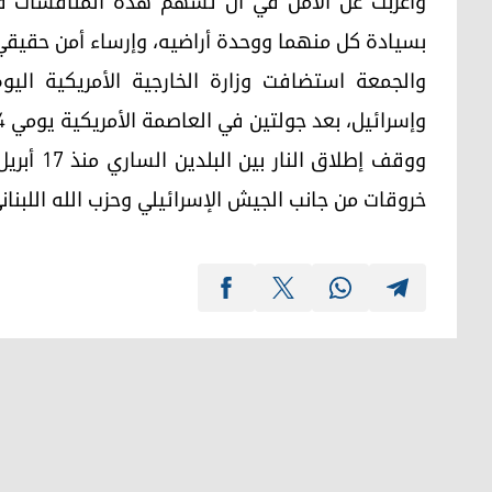
وأعربت عن الأمل في أن تسهم هذه المناقشات في د
بسيادة كل منهما ووحدة أراضيه، وإرساء أمن حقيقي
والجمعة استضافت وزارة الخارجية الأمريكية اليوم
وإسرائيل، بعد جولتين في العاصمة الأمريكية يومي 14 و23 أبريل الماضي، تمهيدا لمفاوضات سلام.
خروقات من جانب الجيش الإسرائيلي وحزب الله اللبنان