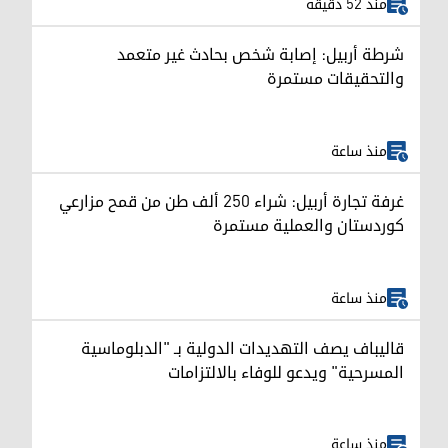
منذ 52 دقيقة
شرطة أربيل: إصابة شخص بحادث غير متعمد
والتحقيقات مستمرة
منذ ساعة
غرفة تجارة أربيل: شراء 250 ألف طن من قمح مزارعي
كوردستان والعملية مستمرة
منذ ساعة
قاليباف يصف التهديدات الدولية بـ "الدبلوماسية
المسرحية" ويدعو للوفاء بالالتزامات
منذ ساعة