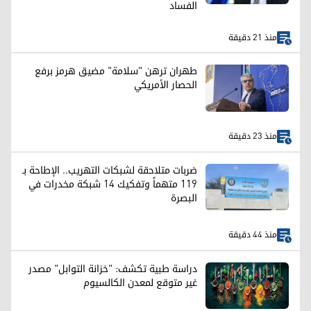
الفساد
منذ 21 دقيقة
طهران ترهن "سلامة" مضيق هرمز برفع
الحصار الأمريكي
منذ 23 دقيقة
ضربات متلاحقة لشبكات التهريب.. الإطاحة بـ
119 متهماً وتفكيك 14 شبكة مخدرات في
البصرة
منذ 44 دقيقة
دراسة طبية تكشف: "خزانة التوابل" مصدر
غير متوقع لمعدن الكالسيوم