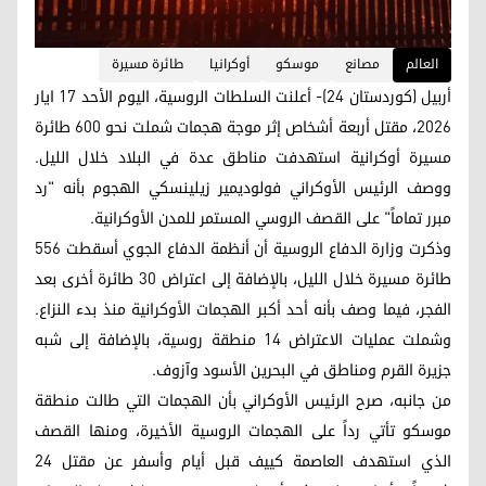
العالم
مصانع
موسكو
أوكرانيا
طائرة مسيرة
أربيل (كوردستان 24)- أعلنت السلطات الروسية، اليوم الأحد 17 ایار
2026، مقتل أربعة أشخاص إثر موجة هجمات شملت نحو 600 طائرة
مسيرة أوكرانية استهدفت مناطق عدة في البلاد خلال الليل.
ووصف الرئيس الأوكراني فولوديمير زيلينسكي الهجوم بأنه "رد
مبرر تماماً" على القصف الروسي المستمر للمدن الأوكرانية.
وذكرت وزارة الدفاع الروسية أن أنظمة الدفاع الجوي أسقطت 556
طائرة مسيرة خلال الليل، بالإضافة إلى اعتراض 30 طائرة أخرى بعد
الفجر، فيما وصف بأنه أحد أكبر الهجمات الأوكرانية منذ بدء النزاع.
وشملت عمليات الاعتراض 14 منطقة روسية، بالإضافة إلى شبه
جزيرة القرم ومناطق في البحرين الأسود وآزوف.
من جانبه، صرح الرئيس الأوكراني بأن الهجمات التي طالت منطقة
موسكو تأتي رداً على الهجمات الروسية الأخيرة، ومنها القصف
الذي استهدف العاصمة كييف قبل أيام وأسفر عن مقتل 24