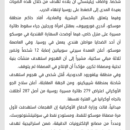
شخصاً. وأضاف زيلينسكي أن بلاده تهدف من خلال هذه الضربات
بعيدة المدى إلى الضغط على روسيا لإنهاء الحرب.
وفيما يتعلق بالخسائر البشرية والمادية، أفاد حاكم منطقة
موسكو، أندري فوروبيوف، بمقتل امرأة ورجلين جراء سقوط طائرة
مسيرة على منزل خاص، فيما أوضحت السفارة الهندية في موسكو
أن أحد الضحايا مواطن هندي يعمل في روسيا. وفي العاصمة
موسكو، أعلن العمدة سيرغي سوبيانين إصابة 12 شخصاً وتضرر
ثلاثة مباني سكنية، مشيراً إلى أن الهجوم استهدف منشآت بنية
تحتية ومصفاة تكرير، مؤكداً أن الإنتاج في المصفاة لم يتوقف.
وفي منطقة بيلغورود الحدودية، قُتل شخص في هجوم استهدف
شاحنة بمنطقة شيبيكينو. ومن الجهة المقابلة، أعلن سلاح الجو
الأوكراني اعتراض 279 طائرة مسيرة روسية من أصل 287 أطلقت
باتجاه أوكرانيا في الفترة نفسها.
ميدانياً، قالت وزارة الدفاع الأوكرانية إن الهجمات استهدفت لأول
مرة مصفاة موسكو للنفط، ومستودع نفط في سولنيتشنوغورسك،
وعدداً من مصانع الإلكترونيات الدقيقة، ضمن استراتيجية تهدف