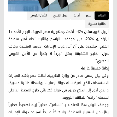
العالم
مصر
أدانة
دول الخليج
الأمن القومي
طائرة مسيرة
أربيل (كوردستان 24)- أكدت جمهورية مصر العربية، اليوم الأحد 17
ایار/مایو 2026، على موقفها الراسخ والثابت تجاه أمن منطقة
الخليج، مشددة على أن أمن دولة الإمارات العربية المتحدة وكافة
دول الخليج الشقيقة يمثل "جزءاً لا يتجزأ من الأمن القومي
المصري".
إدانة مصرية حازمة
وفي بيان رسمي صادر عن وزارة الخارجية، أدانت مصر بأشد العبارات
الاستهداف الذي تعرضت له دولة الإمارات بواسطة طائرة مسيرة،
والذي أدى إلى اندلاع حريق في مولد كهربائي خارج المحيط الداخلي
لمحطة "براكة" للطاقة النووية.
ووصف البيان هذا الاعتداء بـ "السافر"، معتبراً إياه تصعيداً خطيراً
ينال من استقرار المنطقة، وانتهاكاً صارخاً لسيادة دولة الإمارات