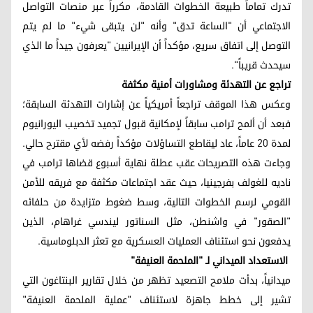
تدرك تماماً طبيعة الخطوات القادمة، مكرراً عبر منصات التواصل
الاجتماعي أن "الساعة تدق" وأنه "لن يتبقى شيء" ما لم يتم
التوصل إلى اتفاق سريع، مؤكداً أن الإيرانيين "يعرفون جيداً ما الذي
سيحدث قريباً".
تراجع عن التهدئة ومشاورات أمنية مكثفة
وعكس هذا الموقف تراجعاً أمريكياً عن إشارات التهدئة السابقة؛
فبعد أن ألمح ترامب سابقاً لإمكانية قبول تجميد تخصيب اليورانيوم
لمدة 20 عاماً، عاد ليقاطع التساؤلات مؤكداً رفضه لأي مقترح حالي.
وجاءت هذه التصريحات عقب عطلة نهاية أسبوع قضاها ترامب في
ناديه للغولف بفرجينيا، حيث عقد اجتماعات مكثفة مع فريقه للأمن
القومي لرسم الخطوات التالية، وسط ضغوط متزايدة من حلفائه
"الصقور" في واشنطن، مثل السناتور ليندسي غراهام، الذين
يدفعون نحو استئناف العمليات العسكرية مع تعثر الدبلوماسية.
الاستعداد الميداني لـ "الملحمة العنيفة"
ميدانياً، بدأت ملامح التصعيد تظهر من خلال تقارير البنتاغون التي
تشير إلى خطط جاهزة لاستئناف "عملية الملحمة العنيفة"