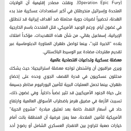
(Operation Epic Fury). ونقلت مصادر إقليمية أن الولايات
المتحدة وإسرائيل منخرطتان في أكبر استعدادات عسكرية منذ بدء
الهدنة، تحضيراً لضربات جوية محتملة ضد أهداف إيرانية قد تنطلق
في غضون أيام. ورغم الوعيد الأمريكي، قلل المتحدث باسم الخارجية
الإيرانية، إسماعيل بقائي، من شأن هذه التهديدات، مؤكداً امتلاك
بلاده "الخبرة للرد"، بينما تواصل طهران المناورة الدبلوماسية عبر
تقديم مقترحات مضادة عبر الوسيط الباكستاني.
معضلة عسكرية وتداعيات اقتصادية عالمية
ويرى مراقبون أن واشنطن تواجه معضلة استراتيجية؛ حيث يشكك
محللون عسكريون في قدرة القصف الجوي وحده على إخضاع
طهران، بينما تحمل العمليات البرية لتأمين اليورانيوم مخاطر جسيمة
على حياة الجنود الأمريكيين قد تثير غضباً داخلياً. وفي غضون ذلك،
تسببت الأزمة في مضيق هرمز باضطراب الأسواق العالمية وارتفاع
حاد في أسعار النفط، خاصة بعد تعليق مبادرة "مشروع الحرية"
الأمريكية لتأمين الملاحة، مما يعزز فرضية أن المنطقة باتت أمام
خيارات صعبة تتراوح بين الانفجار العسكري الشامل أو رضوخ أحد