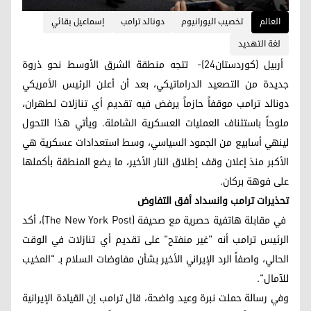
العالم
تخصيب اليورانيوم
دونالد ترامب
إسماعيل بقائي
لغة التهديد
أربيل (كوردستان24)- تتجه منطقة الشرق الأوسط نحو ذروة
جديدة من التصعيد الدراماتيكي، بعد أن أعلن الرئيس الأمريكي
دونالد ترامب موقفاً حازماً يرفض فيه تقديم أي تنازلات لطهران،
ملوحاً باستئناف العمليات العسكرية الشاملة. ويأتي هذا التحول
لينهي أسابيع من الجمود السياسي، وسط استعدادات عسكرية هي
الأكبر منذ إعلان وقف إطلاق النار الأخير، ما يضع المنطقة بأكملها
على فوهة بركان.
تحذيرات ترامب وانسداد أفق التفاوض
في مقابلة هاتفية حصرية مع صحيفة (The New York Post)، أكد
الرئيس ترامب أنه "غير منفتح" على تقديم أي تنازلات في الوقت
الحالي، واصفاً الرد الإيراني الأخير بشأن مفاوضات السلام بـ "المخيب
للآمال".
وفي رسالة حملت نبرة وعيد واضحة، قال ترامب إن القيادة الإيرانية