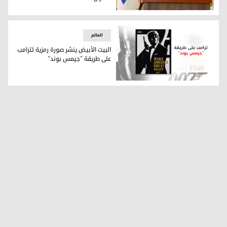
استنفار إسرائيلي وتأهب أمريكي لاستئناف العمليات العسكرية
العالم
البيت الأبيض ينشر صورة رمزية لترامب
على طريقة "جيمس بوند"
البيت الأبيض ينشر صورة رمزية لترامب على طريقة "جيمس بوند"