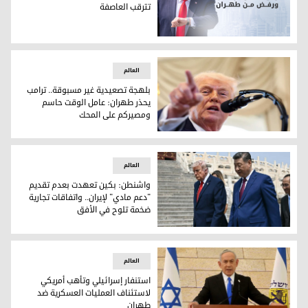
تترقب العاصفة
ترامب يصعد لهجته ضد إيران والمنطقة تترقب العاصفة
العالم
بلهجة تصعيدية غير مسبوقة.. ترامب
يحذر طهران: عامل الوقت حاسم
ومصيركم على المحك
بلهجة تصعيدية غير مسبوقة.. ترامب يحذر طهران: عامل الوقت
العالم
واشنطن: بكين تعهدت بعدم تقديم
"دعم مادي" لإيران.. واتفاقات تجارية
ضخمة تلوح في الأفق
واشنطن: بكين تعهدت بعدم تقديم "دعم مادي" لإيران.. واتفاقا
العالم
استنفار إسرائيلي وتأهب أمريكي
لاستئناف العمليات العسكرية ضد
طهران