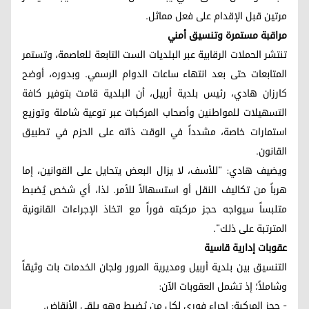
مرتين قبل الإقدام على فعل مماثل.
مراقبة مستمرة وتنسيق أمني
تنتشر الحملات الرقابية عبر البلديات الست التابعة للعاصمة، وتستمر
المتابعات حتى بعد انتهاء ساعات الدوام الرسمي. وبدوره، أوضح
كارزان هادي، رئيس بلدية أربيل، أن البلدية قامت بتوفير كافة
التسهيلات للمواطنين وأصحاب المركبات عبر توعية شاملة وتوزيع
استمارات خاصة، مشدداً في الوقت ذاته على الحزم في تطبيق
القانون.
ويضيف هادي: "للأسف، لا يزال البعض يتحايل على القوانين، إما
هرباً من تكاليف النقل أو استسهالاً للأمر. لذا، أي شخص يُضبط
متلبساً سيواجه حجز مركبته فوراً مع اتخاذ الإجراءات القانونية
المترتبة على ذلك".
عقوبات إدارية قاسية
التنسيق بين بلدية أربيل ومديرية المرور ولجان الخدمات بات وثيقاً
وشاملاً؛ إذ تشمل العقوبات الآن:
- حجز المركبة: إجراء فوري لكل من يُضبط وهو يلقي الأنقاض.