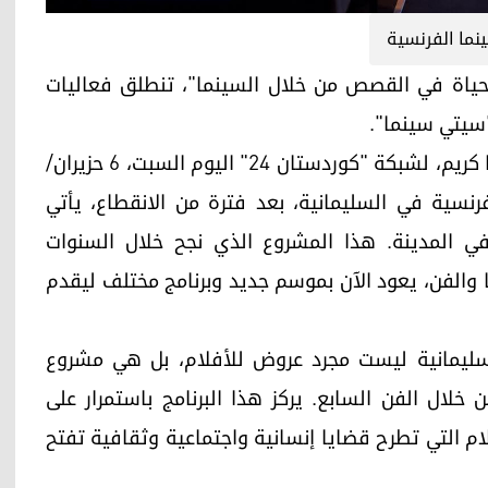
نما الفرنسية
تُبث فيه الحياة في القصص من خلال السينما"، تنطلق فعاليات
"سيتي سينما".
وصرح السينمائي ورئيس منظمة "زويا للثقافة"، دانا كريم، لشبكة "كوردستان 24" اليوم السبت، 6 حزيران/
ينما الفرنسية في السليمانية، بعد فترة من الانقطاع، يأتي
ي المدينة. هذا المشروع الذي نجح خلال السنوات
والفن، يعود الآن بموسم جديد وبرنامج مختلف ليقدم
السليمانية ليست مجرد عروض للأفلام، بل هي مشروع
خلال الفن السابع. يركز هذا البرنامج باستمرار على
لام التي تطرح قضايا إنسانية واجتماعية وثقافية تفتح