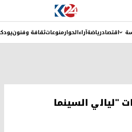
ة
اقتصاد
ریاضة
آراء
الحوار
منوعات
ثقافة وفنون
پودک
ات "ليالي السينما