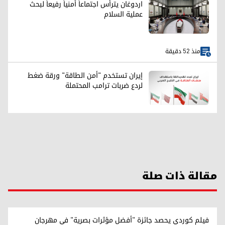
اردوغان يترأس اجتماعاً أمنياً رفيعاً لبحث
عملية السلام
منذ 52 دقيقة
إيران تستخدم "أمن الطاقة" ورقة ضغط
لردع ضربات ترامب المحتملة
مقالة ذات صلة
فيلم كوردي يحصد جائزة "أفضل مؤثرات بصرية" في مهرجان