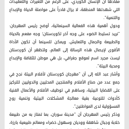
مفادها أن الإنسان الكوردي، على الرغم من التغيرات والتعقيدات
التي شهدتها المنطقة، لا يزال قادراً على مواصلة الحياة والإبداع
والتنمية".
وحول أهمية هذه الفعالية السينمائية، أوضح رئيس المهرجان:
"نريد تسليط الضوء على وجه آخر لكوردستان؛ وجه مفعم بالحياة
والطبيعة والجمال والتعايش. ويمكن للسينما أن تكون الأداة
الأقوى لإيصال هذه الرسالة إلى العالم، ولتظهر أن كوردستان
ليست مجرد اسم لموقع جغرافي، بل هي موطن للثقافة والإبداع
ومحبة البيئة".
وأشار عبد الله إلى أن "مهرجان كوردستان لأفلام البيئة نجح في
جمع عدد من صناع الأفلام والمنتجين المحليين والدوليين للتركيز
على القضايا البيئية، وساهم في توظيف الأفلام والأعمال الفنية
كأدوات للتوعية بغية معالجة المشكلات البيئية وتنمية روح
المسؤولية لدى المواطنين".
وذكر رئيس المهرجان أن "مدينة سوران، بما تمتاز به من طبيعة
خلابة وجبال شاهقة ووديان وسهول خضراء ومعالم طبيعية بارزة،