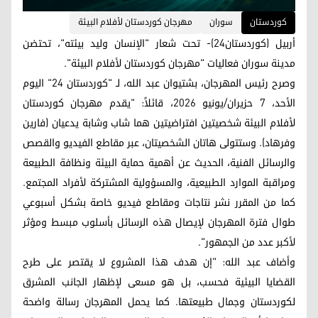
کوردستان
سوران
مهرجان كوردستان لأفلام البيئة
أربيل (كوردستان24)- تحت شعار "الإنسان وليد بيئته"، تحتضن
مدينة سوران فعاليات "مهرجان كوردستان لأفلام البيئة".
وصرح رئيس المهرجان، بشتيوان عبد الله، لـ "كوردستان 24" اليوم
الأحد، 7 حزيران/يونيو 2026، قائلاً: "يقدم مهرجان كوردستان
لأفلام البيئة شخصيتين افتراضيتين هما شاب وشابة يدعيان (فارين
وفرهاد). وستتولى هاتان الشخصيتان، عبر مقاطع الفيديو والقصص
والرسائل الفنية، الحديث عن أهمية حماية البيئة ونظافة الطبيعة
ومراقبة الموارد الطبيعية، والمسؤولية المشتركة لأفراد المجتمع.
كما من المقرر نشر نتاجات ومقاطع فيديو خاصة بشكل أسبوعي
طوال فترة المهرجان لإيصال هذه الرسائل بأسلوب مبسط ومؤثر
لأكبر عدد من الجمهور".
وأضاف عبد الله: "إن هدف هذا المشروع لا يقتصر على طرح
القضايا البيئية فحسب، بل هو مسعى لإظهار الجانب المشرق
لكوردستان وجمال طبيعتها. كما يحمل المهرجان رسالة واضحة